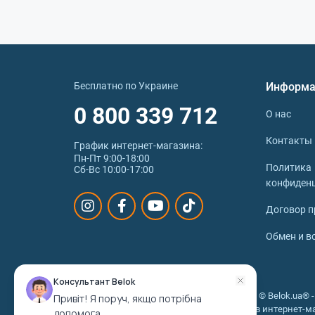
Бесплатно по Украине
Информа
0 800 339 712
О нас
Контакты
График интернет‑магазина:
Пн-Пт 9:00-18:00
Политика
Сб-Вс 10:00-17:00
конфиден
Договор п
Обмен и в
Консультант Belok
© 2026 © Belok.ua®
Привіт! Я поруч, якщо потрібна
Украине в интернет-ма
допомога