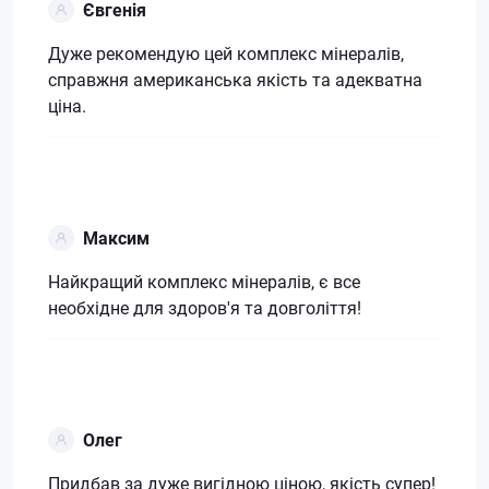
Євгенія
Дуже рекомендую цей комплекс мінералів,
справжня американська якість та адекватна
ціна.
Максим
Найкращий комплекс мінералів, є все
необхідне для здоров'я та довголіття!
Олег
Придбав за дуже вигідною ціною, якість супер!