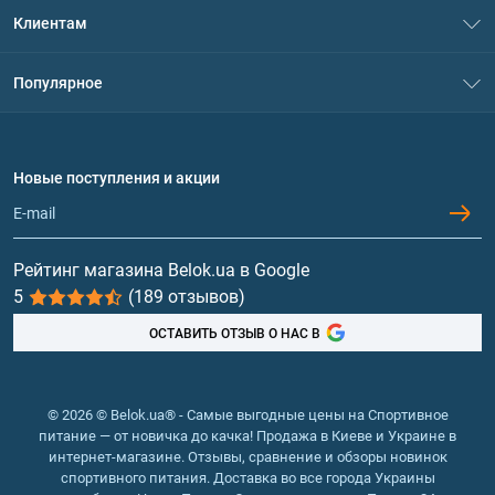
О нас
Клиентам
Контакты
Система скидок
Популярное
Политика конфиденциальности
Доставка и оплата
Аминокислоты
Договор присоединения
Вопросы и ответы
Протеин
Новые поступления и акции
Обмен и возврат
Контакты и адреса магазинов
Гейнеры
Витамины и минералы
Рейтинг магазина Belok.ua в Google
5
(189 отзывов)
Рыбий жир, жирные кислоты
ОСТАВИТЬ ОТЗЫВ О НАС В
© 2026 © Belok.ua® - Самые выгодные цены на Спортивное
питание — от новичка до качка! Продажа в Киеве и Украине в
интернет-магазине. Отзывы, сравнение и обзоры новинок
спортивного питания. Доставка во все города Украины