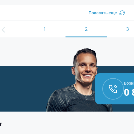
Показать еще
1
2
3
Возн
0 
т