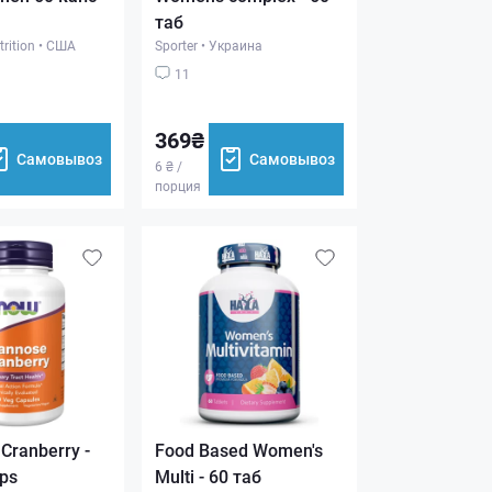
таб
rition
•
США
Sporter
•
Украина
11
369₴
Самовывоз
Самовывоз
6 ₴ /
порция
Cranberry -
Food Based Women's
ps
Multi - 60 таб