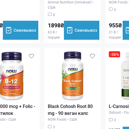
Animal Nutrition (Universal)
•
NOW Foods
США
0
8
₴
1898₴
955₴
Самовывоз
Самовывоз
63 ₴ /
21 ₴ /
порция
порция
-36%
000 mcg + Folic -
Black Cohosh Root 80
L-Carnosi
стилок
mg - 90 веган капс
Ostrovit
•
По
ods
•
США
NOW Foods
•
США
0
3