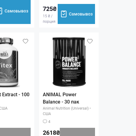
725₴
Самовывоз
Самовывоз
15 ₴ /
порция
t Extract - 100
ANIMAL Power
Balance - 30 пак
США
Animal Nutrition (Universal)
•
США
4
2618₴