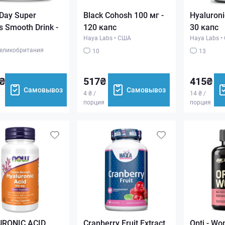
Day Super
Black Cohosh 100 мг -
Hyaluroni
s Smooth Drink -
120 капс
30 капс
Haya Labs
•
США
Haya Labs
•
еликобритания
10
13
₴
517₴
415₴
Самовывоз
Самовывоз
4 ₴ /
14 ₴ /
порция
порция
RONIC ACID
Cranberry Fruit Extract
Opti - W