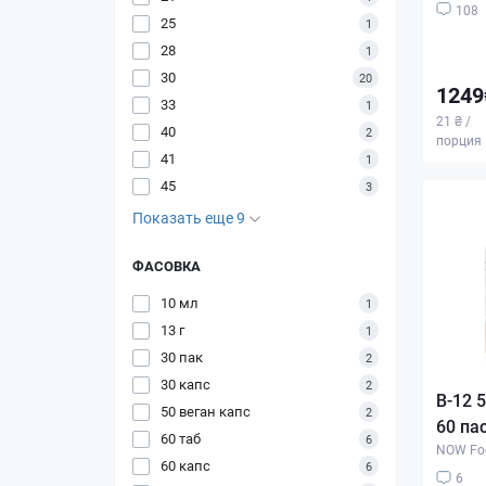
108
25
1
28
1
30
20
1249
33
1
21 ₴ /
40
2
порция
41
1
45
3
Показать еще 9
ФАСОВКА
10 мл
1
13 г
1
30 пак
2
30 капс
2
B-12 5
50 веган капс
2
60 па
60 таб
6
NOW Fo
60 капс
6
6