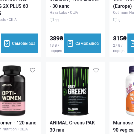
 2X PLUS 60
- 30 капс
(Europe)
S
Haya Labs
•
США
Optimum Nut
ods
•
США
11
8
389₴
815₴
Самовывоз
Самовывоз
13 ₴ /
27 ₴ /
порция
порция
Women - 120 капс
ANIMAL Greens PAK
Mannose 
 Nutrition
•
США
30 пак
90 veg ca