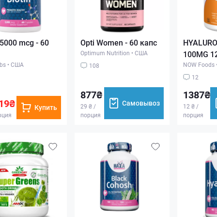
 5000 mcg - 60
Opti Women - 60 капс
HYALURO
Optimum Nutrition
•
США
100MG 12
bs
•
США
NOW Foods
108
12
877₴
1387₴
19₴
Самовывоз
29 ₴ /
12 ₴ /
Купить
орция
порция
порция