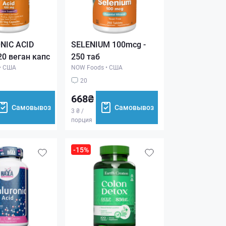
NIC ACID
SELENIUM 100mcg -
0 веган капс
250 таб
•
США
NOW Foods
•
США
20
668₴
Самовывоз
Самовывоз
3 ₴ /
порция
-15%