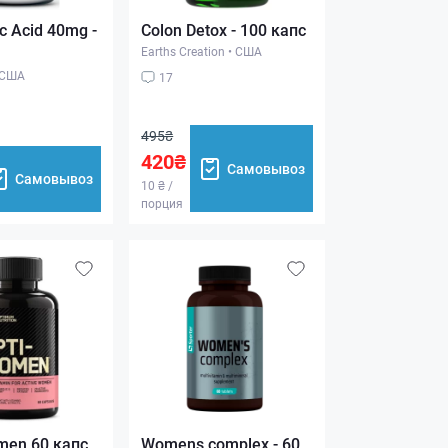
c Acid 40mg -
Colon Detox - 100 капс
Earths Creation
•
США
США
17
495₴
420₴
Самовывоз
Самовывоз
10 ₴ /
порция
omen 60 капс
Womens complex - 60