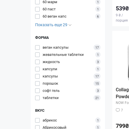
60 марм
1
539₴
60 паст
1
9 ₴ /
60 веган капс
6
порция
Показать еще 29
ФОРМА
веган капсулы
17
жевательные таблетки
1
жидкость
3
капсули
1
капсулы
17
порошок
15
Collag
софт гель
3
Powder
таблетки
21
NOW Fo
ВКУС
7
абрикос
1
799₴
Абрикосовый
1