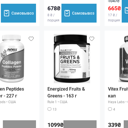
1047₴
678₴
665₴
Самовывоз
Самовывоз
8 ₴ /
17 ₴ /
порция
порция
en Peptides
Energized Fruits &
Vitex Frui
 - 227 г
Greens - 163 г
кап
ods
•
США
Rule 1
•
США
Haya Labs
•
13
4
1099₴
339₴