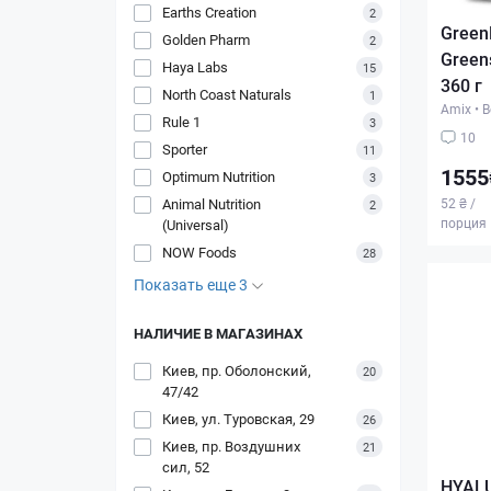
Earths Creation
2
Green
Golden Pharm
2
Green
Haya Labs
15
360 г
North Coast Naturals
1
Amix
•
В
Rule 1
3
10
Sporter
11
1555
Optimum Nutrition
3
Animal Nutrition
52 ₴ /
2
порция
(Universal)
NOW Foods
28
Показать еще 3
НАЛИЧИЕ В МАГАЗИНАХ
Киев, пр. Оболонский,
20
47/42
Киев, ул. Туровская, 29
26
Киев, пр. Воздушних
21
сил, 52
HYALU