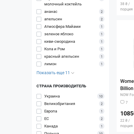
молочный коктейль
38 ₴ /
порция
ананас
2
апельсин
2
Атмосфера Майами
1
зеленое яблоко
1
киви-смородина
1
Кола и Ром
1
красный апельсин
1
лимон
1
Показать еще 11
Women
СТРАНА ПРОИЗВОДИТЕЛЬ
Billio
NOW Fo
Украина
10
7
Великобритания
2
Европа
1
1085
ЕС
2
22 ₴ /
Канада
порция
1
Польша
10