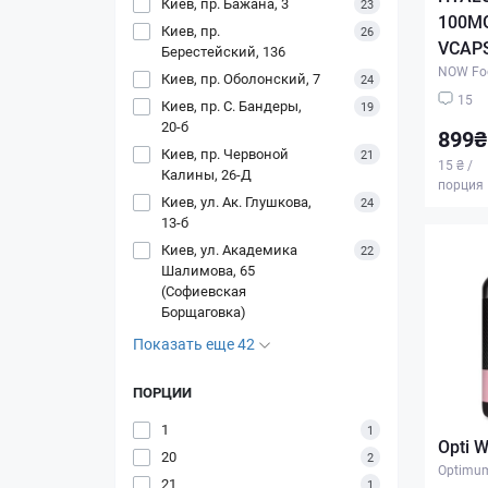
Киев, пр. Бажана, 3
23
100MG
Киев, пр.
26
VCAP
Берестейский, 136
NOW Fo
Киев, пр. Оболонский, 7
24
15
Киев, пр. С. Бандеры,
19
20-б
899₴
Киев, пр. Червоной
21
15 ₴ /
Калины, 26-Д
порция
Киев, ул. Ак. Глушкова,
24
13-б
Киев, ул. Академика
22
Шалимова, 65
(Софиевская
Борщаговка)
Показать еще 42
ПОРЦИИ
1
1
Opti 
20
2
Optimum
21
1