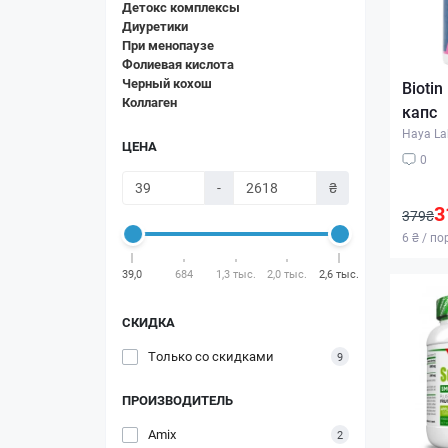
Детокс комплексы
Диуретики
При менопаузе
Фолиевая кислота
Черный кохош
Biotin
Коллаген
капс
Haya La
ЦЕНА
0
-
₴
3
379₴
6 ₴ / п
39,0
684
1,3 тыс.
2,0 тыс.
2,6 тыс.
СКИДКА
Только со cкидками
9
ПРОИЗВОДИТЕЛЬ
Amix
2