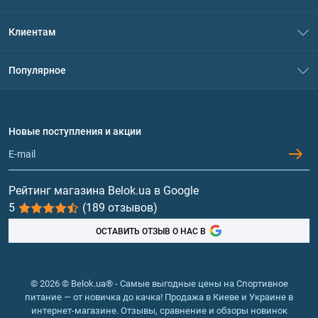
О нас
Клиентам
Контакты
Система скидок
Популярное
Политика конфиденциальности
Доставка и оплата
Аминокислоты
Договор присоединения
Вопросы и ответы
Протеин
Новые поступления и акции
Обмен и возврат
Контакты и адреса магазинов
Гейнеры
Витамины и минералы
Рейтинг магазина Belok.ua в Google
5
(189 отзывов)
Рыбий жир, жирные кислоты
ОСТАВИТЬ ОТЗЫВ О НАС В
© 2026 © Belok.ua® - Самые выгодные цены на Спортивное
питание — от новичка до качка! Продажа в Киеве и Украине в
интернет-магазине. Отзывы, сравнение и обзоры новинок