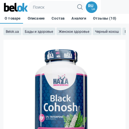
RU
UA
О товаре
Описание
Состав
Аналоги
Отзывы (10)
Belok.ua
Бады и здоровье
Женское здоровье
Черный кохош
Bl