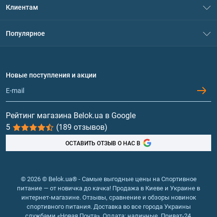
Клиентам
Контакты
Система скидок
Популярное
Политика конфиденциальности
Доставка и оплата
Аминокислоты
Договор присоединения
Вопросы и ответы
Протеин
Новые поступления и акции
Обмен и возврат
Контакты и адреса магазинов
Гейнеры
Витамины и минералы
Рейтинг магазина Belok.ua в Google
5
(189 отзывов)
Рыбий жир, жирные кислоты
ОСТАВИТЬ ОТЗЫВ О НАС В
© 2026 © Belok.ua® - Самые выгодные цены на Спортивное
питание — от новичка до качка! Продажа в Киеве и Украине в
интернет-магазине. Отзывы, сравнение и обзоры новинок
спортивного питания. Доставка во все города Украины
службами «Новая Почта». Оплата: наличные, Приват-24,