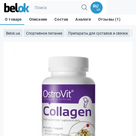
RU
UA
О товаре
Описание
Состав
Аналоги
Отзывы (1)
Belok.ua
Спортивное питание
Препараты для суставов и связок
К