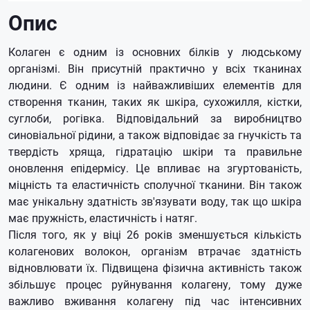
Опис
Колаген є одним із основних білків у людському
організмі.
Він присутній практично у всіх тканинах
людини.
Є одним із найважливіших елементів для
створення тканин, таких як шкіра, сухожилля, кістки,
суглоби, рогівка.
Відповідальний за виробництво
синовіальної рідини, а також відповідає за гнучкість та
твердість хряща, гідратацію шкіри та правильне
оновлення епідермісу.
Це впливає на згуртованість,
міцність та еластичність сполучної тканини.
Він також
має унікальну здатність зв'язувати воду, так що шкіра
має пружність, еластичність і натяг.
Після того, як у віці 26 років зменшується кількість
колагенових волокон, організм втрачає здатність
відновлювати їх.
Підвищена фізична активність також
збільшує процес руйнування колагену, тому дуже
важливо вживання колагену під час інтенсивних