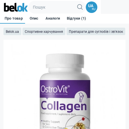
UA
RU
Про товар
Опис
Аналоги
Відгуки (1)
Belok.ua
Спортивне харчування
Препарати для суглобів і зв'язок