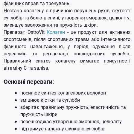
фізичних вправ та тренувань.
Нестача колагену є причиною порушень рухів, скутості
суглобів та болю в спині, утворення зморшок, целюліту,
зменшує зволоження та пружність шкіри.
Препарат OstroVit
Колаген
- це продукт для активних
спортсменів, після спортивних травм або інтенсивного
фізичного навантаження, у період одужання після
переломів та регенерації пошкоджених суглобів.
Правильний синтез колагену вимагає присутності
вітаміну С та заліза.
Основні переваги:
посилює синтез колагенових волокон
зміцнює кістки та суглоби
зберігає правильну пружність, еластичність та
пружність шкіри
перешкоджає утворенню зморшок, целюліту
підтримує належну функцію суглобів