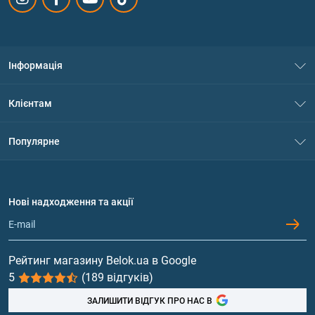
Інформація
Про нас
Клієнтам
Контакти
Система знижок
Популярне
Політика конфіденційності
Доставка і оплата
Амінокислоти
Договір приєднання
Питання та відповіді
Протеїн
Нові надходження та акції
Обмін та повернення
Контакти та адреси магазинів
Гейнери
Вітаміни та мінерали
Рейтинг магазину Belok.ua в Google
5
(189 відгуків)
Риб'ячий жир, жирні кислоти
ЗАЛИШИТИ ВІДГУК ПРО НАС В