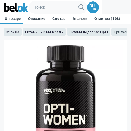
RU
UA
О товаре
Описание
Состав
Аналоги
Отзывы (108)
Belok.ua
Витамины и минералы
Витамины для женщин
Opti Wom