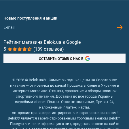
Доставка и оплата
Аминокислоты
Договор присоединения
Вопросы и ответы
Протеин
Новые поступления и акции
Обмен и возврат
Контакты и адреса магазинов
Гейнеры
Витамины и минералы
Рейтинг магазина Belok.ua в Google
5
(189 отзывов)
Рыбий жир, жирные кислоты
ОСТАВИТЬ ОТЗЫВ О НАС В
© 2026 © Belok.ua® - Самые выгодные цены на Спортивное
питание — от новичка до качка! Продажа в Киеве и Украине в
интернет-магазине. Отзывы, сравнение и обзоры новинок
спортивного питания. Доставка во все города Украины
службами «Новая Почта». Оплата: наличные, Приват-24,
наложенный платеж, карты.
Авторские права зерегистрированы и охраняются законом!
Belok® является зарегистрированным торговым знаком Belok™.
Продукты и вся информация о них, представленные на сайте