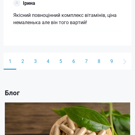
Ірина
Якісний повноцінний комплекс вітамінів, ціна
немаленька але він того вартий!
1
2
3
4
5
6
7
8
9
Блог