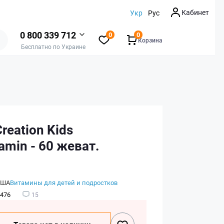
Кабинет
Укр
Рус
0 800 339 712
0
0
Корзина
Бесплатно по Украине
Creation Kids
tamin - 60 жеват.
США
Витамины для детей и подростков
476
15