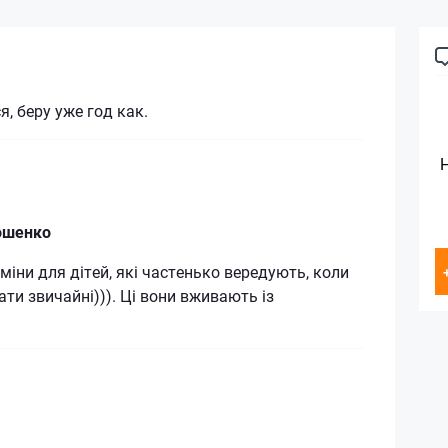
, беру уже год как.
ошенко
аміни для дітей, які частенько вередують, коли
ати звичайні))). Ці вони вживають із
)