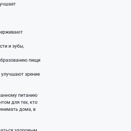
лучшает
ддерживают
сти и зубы,
еобразованию пищи
ы улучшают зрение
ованному питанию
том для тех, кто
инимать дома, в
аваться здоровым