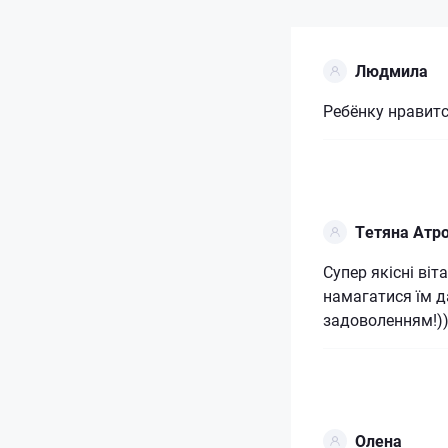
Людмила
Ребёнку нравится
Тетяна Атр
Супер якісні віт
намагатися їм д
задоволенням!)
Олена