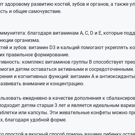
ет здоровому развитию костей, зубов и органов, а также у
сть и общее самочувствие.
ммунитета: благодаря витаминам A, C, D и E, которые по
нкции организма.
тей и зубов: витамин D3 и кальций помогают укреплять ко
 их правильное формирование.
тивность: комплекс витаминов группы B способствует пр
омогая детям оставаться активными и сосредоточенными.
рения и когнитивных функций: витамин A и антиоксидант
развивать внимание и концентрацию.
льзовать ежедневно в качестве дополнения к сбалансир
подходит детям старше 3 лет и является идеальным вариан
аблетки или капсулы. Эти жевательные конфеты можно пр
х, благодаря удобной форме.
то простой и вкусный способ помочь вашему ребенку ост