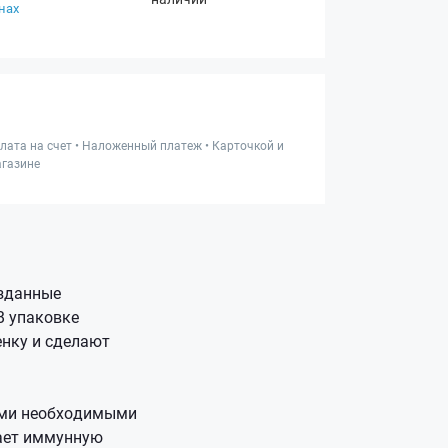
нах
лата на счет • Наложенный платеж • Карточкой и
газине
зданные
В упаковке
енку и сделают
еми необходимыми
вает иммунную