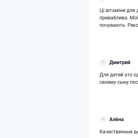
Ці вітаміни для 
приваблива. Мої
почувають. Рек
Дмитрий
Для детей это о
своему сыну пос
Алёна
Качественные де