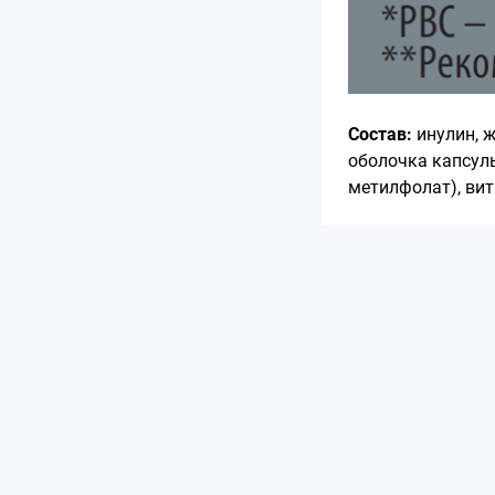
Состав:
инулин, ж
оболочка капсулы
метилфолат), ви