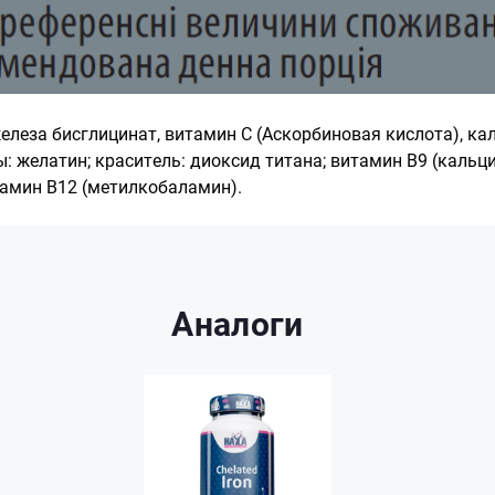
елеза бисглицинат, витамин С (Аскорбиновая кислота), кал
: желатин; краситель: диоксид титана; витамин B9 (кальци
тамин B12 (метилкобаламин).
Аналоги