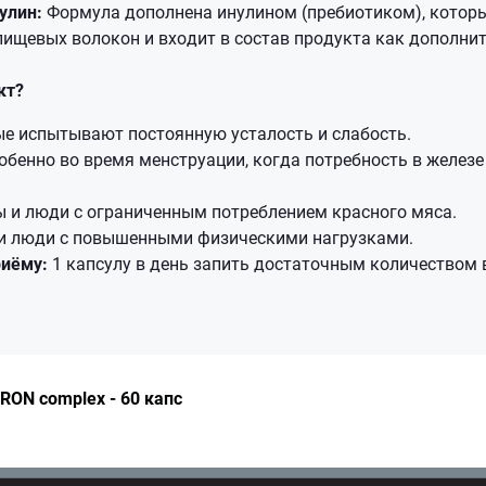
улин:
Формула дополнена инулином (пребиотиком), котор
ищевых волокон и входит в состав продукта как дополни
кт?
ые испытывают постоянную усталость и слабость.
бенно во время менструации, когда потребность в желез
ы и люди с ограниченным потреблением красного мяса.
и люди с повышенными физическими нагрузками.
риёму:
1 капсулу в день запить достаточным количеством
IRON complex - 60 капс