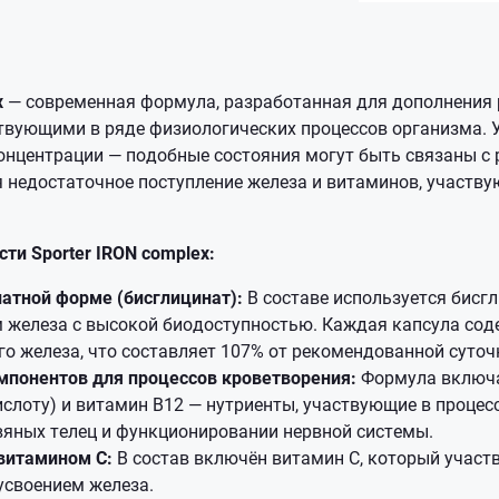
x
— современная формула, разработанная для дополнения
твующими в ряде физиологических процессов организма. У
концентрации — подобные состояния могут быть связаны с
 недостаточное поступление железа и витаминов, участву
ти Sporter IRON complex:
атной форме (бисглицинат):
В составе используется бисг
 железа с высокой биодоступностью. Каждая капсула сод
о железа, что составляет 107% от рекомендованной суточ
мпонентов для процессов кроветворения:
Формула включа
слоту) и витамин B12 — нутриенты, участвующие в процес
вяных телец и функционировании нервной системы.
витамином С:
В состав включён витамин С, который участв
усвоением железа.