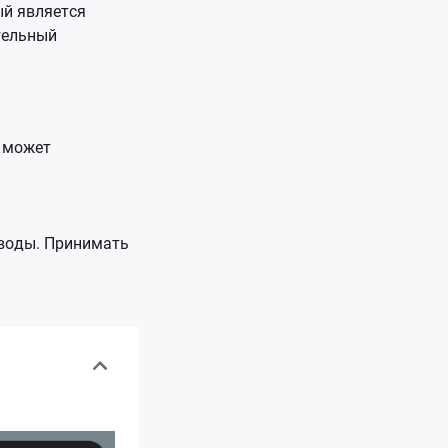
ый является
тельный
е может
 воды. Принимать