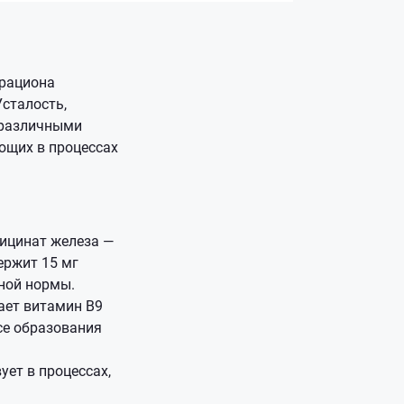
 рациона
сталость,
 различными
ющих в процессах
лицинат железа —
ержит 15 мг
ной нормы.
ет витамин B9
се образования
ует в процессах,