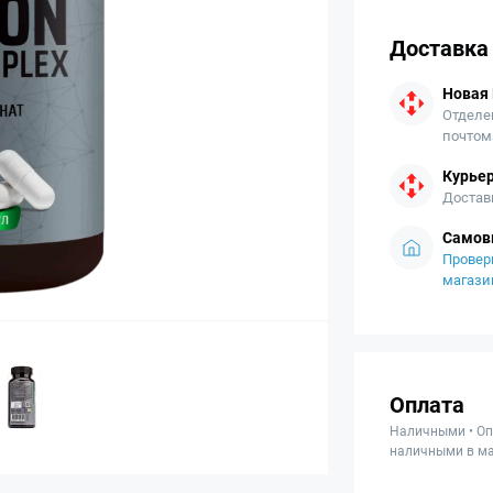
Доставка
Новая
Отделе
почтом
Курьер
Достав
Самов
Провер
магази
Оплата
Наличными • Оп
наличными в ма