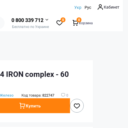
Кабинет
Укр
Рус
0 800 339 712
0
0
Корзина
Бесплатно по Украине
 4 IRON complex - 60
Железо
Код товара:
822747
0
Купить