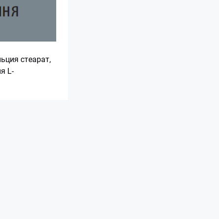
ьция стеарат,
я L-