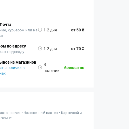
 Почта
1-2 дня
от 50 ₴
ние, курьером или на
ат
ом по адресу
1-2 дня
от 70 ₴
ка к подъезду
ывоз из магазинов
В
бесплатно
ить наличие в
наличии
нах
лата на счет • Наложенный платеж • Карточкой и
газине