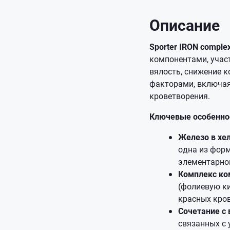
Описание
Sporter IRON comple
компонентами, учас
вялость, снижение 
факторами, включая
кроветворения.
Ключевые особеннос
Железо в хел
одна из форм
элементарног
Комплекс ко
(фолиевую ки
красных кро
Сочетание с 
связанных с 