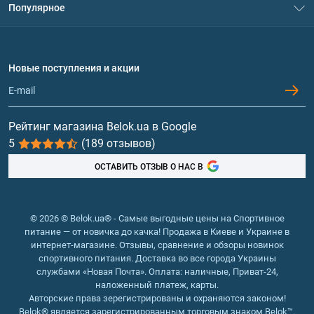
Популярное
Политика конфиденциальности
Доставка и оплата
Аминокислоты
Договор присоединения
Вопросы и ответы
Протеин
Новые поступления и акции
Обмен и возврат
Контакты и адреса магазинов
Гейнеры
Витамины и минералы
Рейтинг магазина Belok.ua в Google
5
(189 отзывов)
Рыбий жир, жирные кислоты
ОСТАВИТЬ ОТЗЫВ О НАС В
© 2026 © Belok.ua® - Самые выгодные цены на Спортивное
питание — от новичка до качка! Продажа в Киеве и Украине в
интернет-магазине. Отзывы, сравнение и обзоры новинок
спортивного питания. Доставка во все города Украины
службами «Новая Почта». Оплата: наличные, Приват-24,
наложенный платеж, карты.
Авторские права зерегистрированы и охраняются законом!
Belok® является зарегистрированным торговым знаком Belok™.