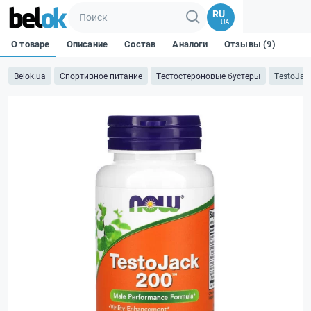
RU
UA
О товаре
Описание
Состав
Аналоги
Отзывы (9)
Belok.ua
Спортивное питание
Тестостероновые бустеры
TestoJac