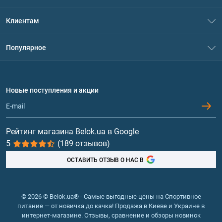
О нас
Клиентам
Контакты
Система скидок
Популярное
Политика конфиденциальности
Доставка и оплата
Аминокислоты
Договор присоединения
Вопросы и ответы
Протеин
Новые поступления и акции
Обмен и возврат
Контакты и адреса магазинов
Гейнеры
Витамины и минералы
Рейтинг магазина Belok.ua в Google
5
(189 отзывов)
Рыбий жир, жирные кислоты
ОСТАВИТЬ ОТЗЫВ О НАС В
© 2026 © Belok.ua® - Самые выгодные цены на Спортивное
питание — от новичка до качка! Продажа в Киеве и Украине в
интернет-магазине. Отзывы, сравнение и обзоры новинок