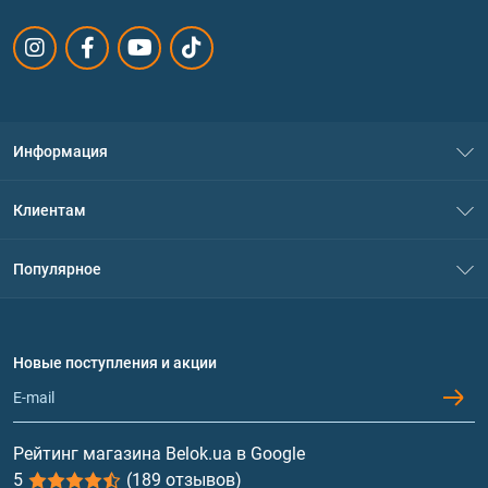
Информация
О нас
Клиентам
Контакты
Система скидок
Популярное
Политика конфиденциальности
Доставка и оплата
Аминокислоты
Договор присоединения
Вопросы и ответы
Протеин
Новые поступления и акции
Обмен и возврат
Контакты и адреса магазинов
Гейнеры
Витамины и минералы
Рейтинг магазина Belok.ua в Google
5
(189 отзывов)
Рыбий жир, жирные кислоты