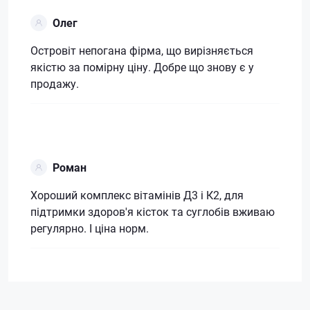
Олег
Островіт непогана фірма, що вирізняється
якістю за помірну ціну. Добре що знову є у
продажу.
Роман
Хороший комплекс вітамінів Д3 і К2, для
підтримки здоров'я кісток та суглобів вживаю
регулярно. І ціна норм.