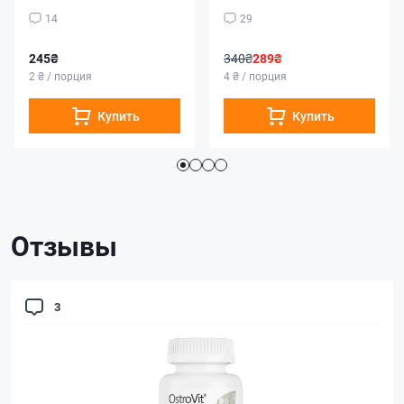
14
29
245₴
340₴
289₴
2 ₴ / порция
4 ₴ / порция
Купить
Купить
Отзывы
3