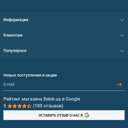
Информация
О нас
Клиентам
Контакты
Система скидок
Популярное
Политика конфиденциальности
Доставка и оплата
Аминокислоты
Договор присоединения
Вопросы и ответы
Протеин
Новые поступления и акции
Обмен и возврат
Контакты и адреса магазинов
Гейнеры
Витамины и минералы
Рейтинг магазина Belok.ua в Google
5
(189 отзывов)
Рыбий жир, жирные кислоты
ОСТАВИТЬ ОТЗЫВ О НАС В