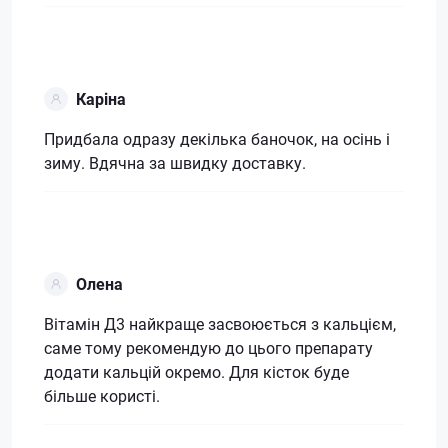
Каріна
Придбала одразу декілька баночок, на осінь і
зиму. Вдячна за швидку доставку.
Олена
Вітамін Д3 найкраще засвоюється з кальцієм,
саме тому рекомендую до цього препарату
додати кальцій окремо. Для кісток буде
більше користі.