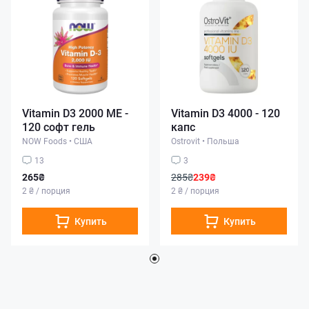
Vitamin D3 2000 ME -
Vitamin D3 4000 - 120
120 софт гель
капс
NOW Foods
•
США
Ostrovit
•
Польша
13
3
265₴
285₴
239₴
2 ₴ / порция
2 ₴ / порция
Купить
Купить