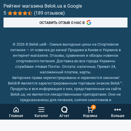
Витамины и минералы
Рейтинг магазина Belok.ua в Google
5
(189 отзывов)
Рыбий жир, жирные кислоты
ОСТАВИТЬ ОТЗЫВ О НАС В
© 2026 © Belok.ua® - Самые выгодные цены на Спортивное
питание — от новичка до качка! Продажа в Киеве и Украине в
интернет-магазине. Отзывы, сравнение и обзоры новинок
спортивного питания. Доставка во все города Украины
службами «Новая Почта». Оплата: наличные, Приват-24,
наложенный платеж, карты.
Авторские права зерегистрированы и охраняются законом!
Belok® является зарегистрированным торговым знаком Belok™.
Продукты и вся информация о них, представленные на сайте
Belok.ua, не являются лекарственными препаратами. Они не
предназначены для лечения, снятия симптомов и
предотвращения болезней.
0
Интернет магазин Belok.ua
››
Интернет магазин спортивного
Главная
Каталог
AI чат
Корзина
Больше
питания