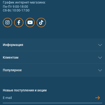
График интернет‑магазина:
Пн-Пт 9:00-18:00
Сб-Вс 10:00-17:00
Информация
О нас
Клиентам
Контакты
Система скидок
Популярное
Политика конфиденциальности
Доставка и оплата
Аминокислоты
Договор присоединения
Вопросы и ответы
Протеин
Новые поступления и акции
Обмен и возврат
Контакты и адреса магазинов
Гейнеры