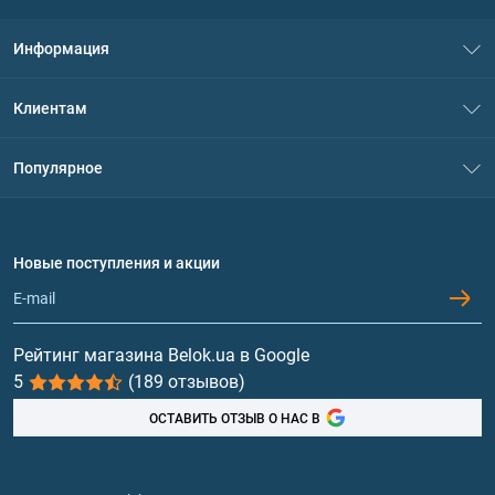
Информация
О нас
Клиентам
Контакты
Система скидок
Популярное
Политика конфиденциальности
Доставка и оплата
Аминокислоты
Договор присоединения
Вопросы и ответы
Протеин
Новые поступления и акции
Обмен и возврат
Контакты и адреса магазинов
Гейнеры
Витамины и минералы
Рейтинг магазина Belok.ua в Google
5
(189 отзывов)
Рыбий жир, жирные кислоты
ОСТАВИТЬ ОТЗЫВ О НАС В