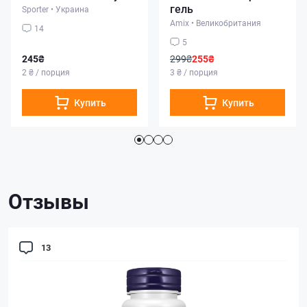
гель
Sporter
•
Украина
Amix
•
Великобритания
14
5
245₴
299₴
255₴
2 ₴ / порция
3 ₴ / порция
Купить
Купить
Отзывы
13