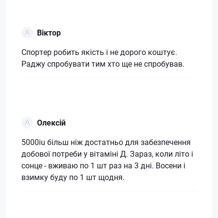
Віктор
Спортер робить якість і не дорого коштує.
Раджу спробувати тим хто ще не спробував.
Олексій
5000іu більш ніж достатньо для забезпечення
добової потреби у вітаміні Д. Зараз, коли літо і
сонце - вживаю по 1 шт раз на 3 дні. Восени і
взимку буду по 1 шт щодня.