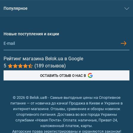
Система скидок
Популярное
Политика конфиденциальности
Доставка и оплата
Аминокислоты
Договор присоединения
Вопросы и ответы
Протеин
Новые поступления и акции
Обмен и возврат
Контакты и адреса магазинов
Гейнеры
Витамины и минералы
Рейтинг магазина Belok.ua в Google
5
(189 отзывов)
Рыбий жир, жирные кислоты
ОСТАВИТЬ ОТЗЫВ О НАС В
© 2026 © Belok.ua® - Самые выгодные цены на Спортивное
питание — от новичка до качка! Продажа в Киеве и Украине в
интернет-магазине. Отзывы, сравнение и обзоры новинок
спортивного питания. Доставка во все города Украины
службами «Новая Почта». Оплата: наличные, Приват-24,
наложенный платеж, карты.
Авторские права зерегистрированы и охраняются законом!