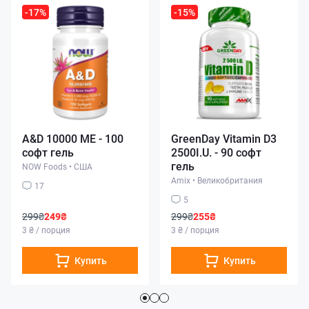
-17%
-15%
A&D 10000 МЕ - 100
GreenDay Vitamin D3
софт гель
2500I.U. - 90 софт
гель
NOW Foods
•
США
Amix
•
Великобритания
17
5
299₴
249₴
299₴
255₴
3 ₴ / порция
3 ₴ / порция
Купить
Купить