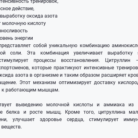
тенсивность тренировок,
сное действие,
 выработку оксида азота
т молочную кислоту
носливость
овень энергии
представляет собой уникальную комбинацию аминокисл
кой соли. Эта комбинация увеличивает выработку э
тимулирует процессы восстановления. Цитруллин
спортсменов, которые практикуют интенсивные трениров
ксида азота в организме и таким образом расширяет кро
ащение. Этот механизм оптимизирует доставку кислоро
вь к работающим мышцам.
ствует выведению молочной кислоты и аммиака из 
зе белка и росте мышц. Кроме того, цитруллина ма
ени, улучшает здоровье сердца, стимулирует имм
 веществ.