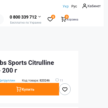
Кабинет
Укр
Рус
0 800 339 712
0
0
Корзина
Бесплатно по Украине
bs Sports Citrulline
- 200 г
Цитруллин
Код товара:
820246
11
Купить