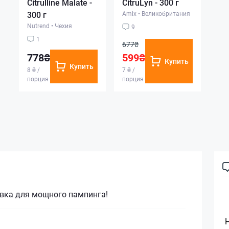
Citrulline Malate -
CitruLyn - 300 г
300 г
Amix
•
Великобритания
Nutrend
•
Чехия
9
1
677₴
778₴
599₴
Купить
Купить
8 ₴ /
7 ₴ /
порция
порция
вка для мощного пампинга!