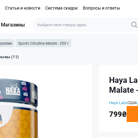
Статьи и новости
Система скидок
Вопросы и ответы
Магазины
руллин
Sports Citrulline Malate - 200 г
зывы (11)
Haya La
Malate 
Haya Labs
США
799₴