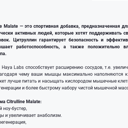
line Malate — это спортивная добавка, предназначенная д
ически активных людей, которые хотят поддерживать св
овок. Цитруллин гарантирует безопасность и эффектив
шает работоспособность, а также положительно в
мпа.
 Haya Labs способствует расширению сосудов, т.е. увели
благодаря чему ваши мышцы максимально наполняются к
жет лучше питать и насыщать кислородом мышечные клетк
егенерации и более быстрому набору чистой мышечной мас
 Citrulline Malate:
 ноу-бустер,
ы и увеличивает анаболизм.
егенерация,