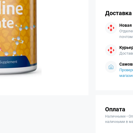
Доставка
Новая
Отделе
почтом
Курьер
Достав
Самов
Провер
магази
Оплата
Наличными • Оп
наличными в ма