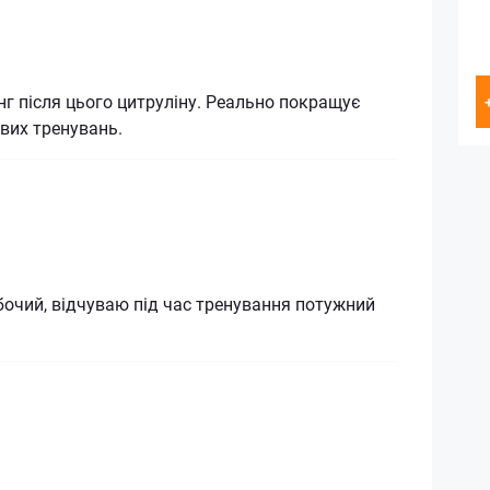
г після цього цитруліну. Реально покращує
ових тренувань.
бочий, відчуваю під час тренування потужний