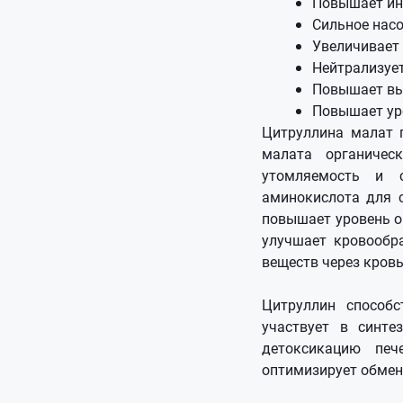
Повышает ин
Сильное насо
Увеличивает
Нейтрализуе
Повышает вы
Повышает ур
Цитруллина малат 
малата органичес
утомляемость и с
аминокислота для 
повышает уровень о
улучшает кровообр
веществ через кро
Цитруллин способ
участвует в синте
детоксикацию печ
оптимизирует обмен