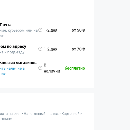
 Почта
1-2 дня
от 50 ₴
ние, курьером или на
ат
ом по адресу
1-2 дня
от 70 ₴
ка к подъезду
ывоз из магазинов
В
бесплатно
ить наличие в
наличии
нах
лата на счет • Наложенный платеж • Карточкой и
газине