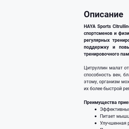
Описание
HAYA Sports Citrul
спортсменов и физ
регулярных тренир
поддержку и повы
тренировочного па
Цитруллин малат от
способность вен, 
этому, организм мо
их более быстрой р
Преимущества приема
Эффективный
Питает мышц
Улучшенная р