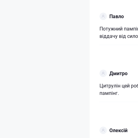
Павло
Потужний пампін
віддачу від сил
Дмитро
Цитрулін цей ро
пампінг.
Олексій