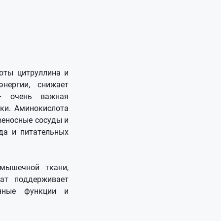
оты цитруллина и
нергии, снижает
 – очень важная
ки. Аминокислота
веносные сосуды и
да и питательных
мышечной ткани,
лат поддерживает
унные функции и