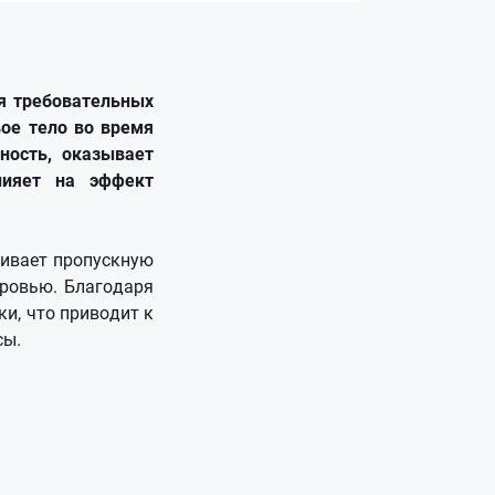
ля требовательных
ое тело во время
ность, оказывает
лияет на эффект
чивает пропускную
ровью. Благодаря
и, что приводит к
сы.