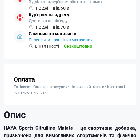
Відділення, кур’єром або на поштомат
1-2 дні
від 50 ₴
Кур’єром на адресу
Доставка до під'їзду
1-2 дні
від 70 ₴
Самовивіз з магазинів
Перевірити наявніть в магазинах
В наявності
безкоштовно
Оплата
Готівкою • Оплата на рахунок • Наложений платіж • Карткою і
готівкою в магазині
Опис
HAYA Sports Citrulline Malate – це спортивна добавка,
призначена для вимогливих спортсменів та фізично