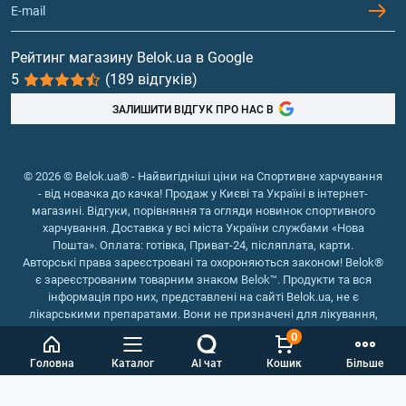
Гейнери
Вітаміни та мінерали
Рейтинг магазину Belok.ua в Google
5
(189 відгуків)
Риб'ячий жир, жирні кислоти
ЗАЛИШИТИ ВІДГУК ПРО НАС В
© 2026 © Belok.ua® - Найвигідніші ціни на Спортивне харчування
- від новачка до качка! Продаж у Києві та Україні в інтернет-
магазині. Відгуки, порівняння та огляди новинок спортивного
харчування. Доставка у всі міста України службами «Нова
Пошта». Оплата: готівка, Приват-24, післяплата, карти.
Авторські права зареєстровані та охороняються законом! Belok®
є зареєстрованим товарним знаком Belok™. Продукти та вся
інформація про них, представлені на сайті Belok.ua, не є
лікарськими препаратами. Вони не призначені для лікування,
зняття симптомів та запобігання хворобам.
0
Інтернет магазин Belok.ua
››
Інтернет магазин спортивного
Головна
Каталог
AI чат
Кошик
Більше
харчування