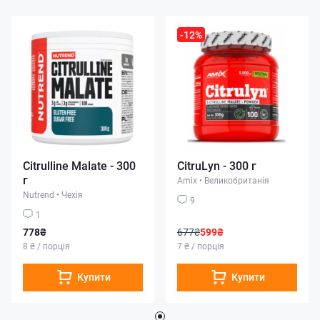
-12%
Citrulline Malate - 300
CitruLyn - 300 г
г
Amix
•
Великобританія
Nutrend
•
Чехія
9
1
778₴
677₴
599₴
8 ₴ / порція
7 ₴ / порція
Купити
Купити