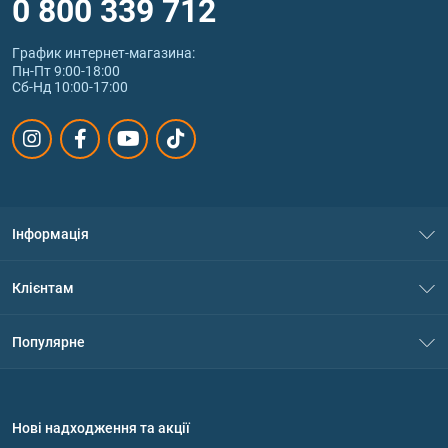
0 800 339 712
График интернет‑магазина:
Пн-Пт 9:00-18:00
Сб-Нд 10:00-17:00
Інформація
Про нас
Клієнтам
Контакти
Система знижок
Популярне
Політика конфіденційності
Доставка і оплата
Амінокислоти
Договір приєднання
Питання та відповіді
Протеїн
Нові надходження та акції
Обмін та повернення
Контакти та адреси магазинів