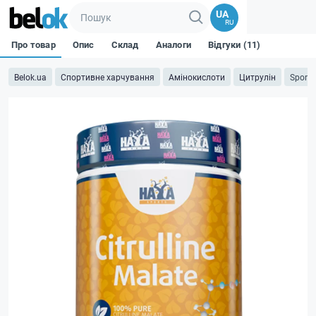
UA
RU
Про товар
Опис
Склад
Аналоги
Відгуки (11)
Belok.ua
Спортивне харчування
Амінокислоти
Цитрулін
Sports 