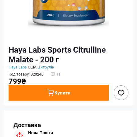
Haya Labs Sports Citrulline
Malate - 200 г
Haya Labs
США
Цитрулін
Код товару:
820246
11
799₴
Купити
Доставка
Нова Пошта