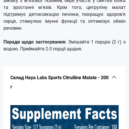
аміаку з м'язової тканини, бере участь у синтезі білка
та зростанні м'язів. Крім того, цитруліну малат
підтримує детоксикацію печінки, покращує здоров'я
серця, стимулює імунні функції та оптимізує обмін
речовин.
Поради щодо застосування:
Змішайте 1 порцію (2 г) з
водою. Приймайте 2-3 порції щодня.
Склад Haya Labs Sports Citrulline Malate - 200
г