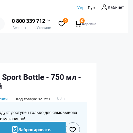
Кабинет
Укр
Рус
0 800 339 712
0
0
Корзина
Бесплатно по Украине
 Sport Bottle - 750 мл -
й
ляги
Код товара:
821221
0
одукт доступен только для самовывоза
 в магазинах!
Забронировать