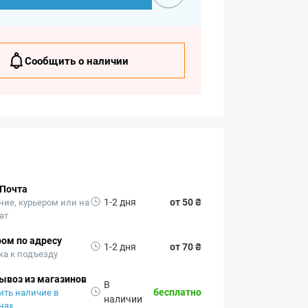
Сообщить о наличии
 Почта
1-2 дня
от 50 ₴
ние, курьером или на
ат
ом по адресу
1-2 дня
от 70 ₴
ка к подъезду
ывоз из магазинов
В
бесплатно
ить наличие в
наличии
нах