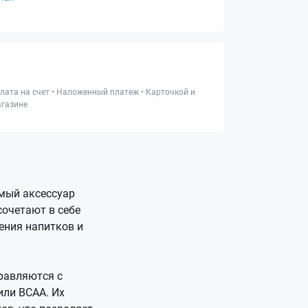
лата на счет • Наложенный платеж • Карточкой и
газине
мый аксессуар
очетают в себе
ения напитков и
равляются с
или BCAA. Их