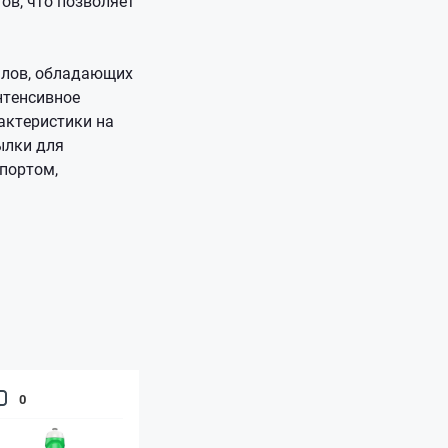
ов, что позволяет
алов, обладающих
нтенсивное
актеристики на
ылки для
портом,
0