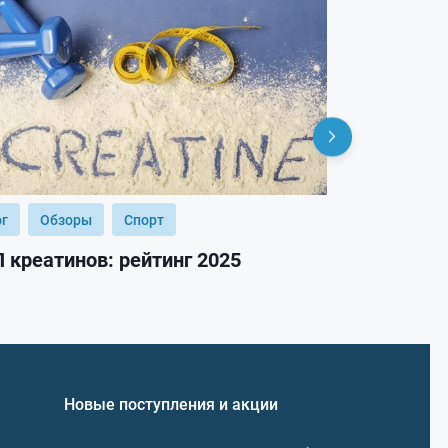
ог
Обзоры
Спорт
Блог
Обз
 креатинов: рейтинг 2025
ТОП гейнер
Новые поступления и акции