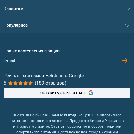
О нас
Клиентам
Контакты
Система скидок
Популярное
Политика конфиденциальности
Доставка и оплата
Аминокислоты
Договор присоединения
Вопросы и ответы
Протеин
Новые поступления и акции
Обмен и возврат
Контакты и адреса магазинов
Гейнеры
Витамины и минералы
Рейтинг магазина Belok.ua в Google
5
(189 отзывов)
Рыбий жир, жирные кислоты
ОСТАВИТЬ ОТЗЫВ О НАС В
© 2026 © Belok.ua® - Самые выгодные цены на Спортивное
питание — от новичка до качка! Продажа в Киеве и Украине в
интернет-магазине. Отзывы, сравнение и обзоры новинок
спортивного питания. Доставка во все города Украины