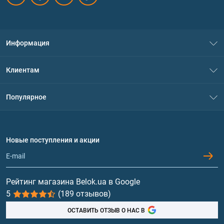
Информация
О нас
Клиентам
Контакты
Система скидок
Популярное
Политика конфиденциальности
Доставка и оплата
Аминокислоты
Договор присоединения
Вопросы и ответы
Протеин
Новые поступления и акции
Обмен и возврат
Контакты и адреса магазинов
Гейнеры
Витамины и минералы
Рейтинг магазина Belok.ua в Google
5
(189 отзывов)
Рыбий жир, жирные кислоты
ОСТАВИТЬ ОТЗЫВ О НАС В