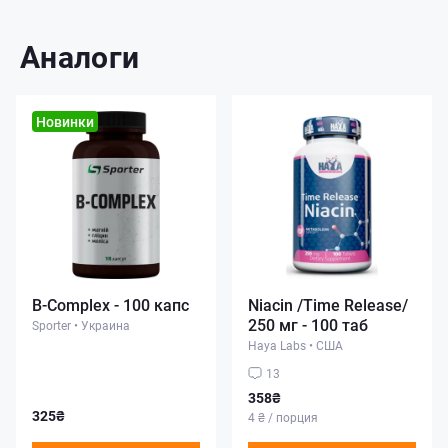
Аналоги
Новинки
B-Complex - 100 капс
Niacin /Time Release/
250 мг - 100 таб
Sporter
•
Украина
Haya Labs
•
США
13
358₴
325₴
4 ₴ / порция