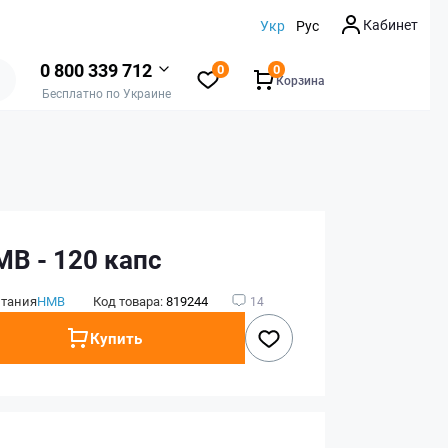
Кабинет
Укр
Рус
0 800 339 712
0
0
Корзина
Бесплатно по Украине
MB - 120 капс
итания
HMB
Код товара:
819244
14
Купить