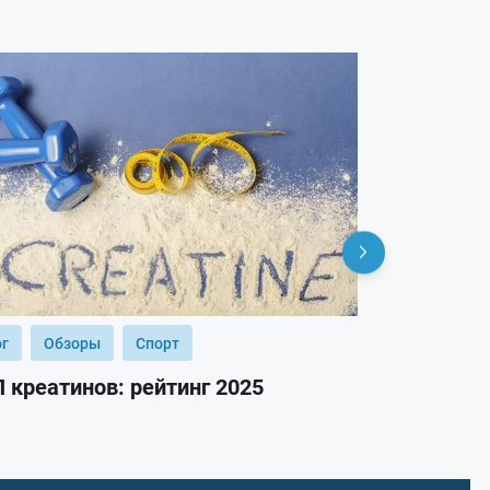
ог
Обзоры
Спорт
Блог
Обз
 креатинов: рейтинг 2025
ТОП гейнер