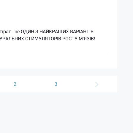
утірат - це ОДИН З НАЙКРАЩИХ ВАРІАНТІВ
ТУРАЛЬНИХ СТИМУЛЯТОРІВ РОСТУ М'ЯЗІВ!
2
3