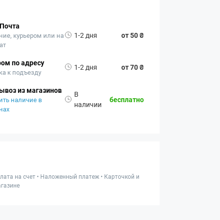
 Почта
1-2 дня
от 50 ₴
ние, курьером или на
ат
ом по адресу
1-2 дня
от 70 ₴
ка к подъезду
ывоз из магазинов
В
бесплатно
ить наличие в
наличии
нах
лата на счет • Наложенный платеж • Карточкой и
газине