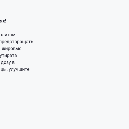
ях!
болитом
 предотвращать
ь жировые
бутирата
 дозу в
цы, улучшите