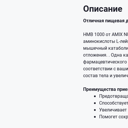
Описание
Отличная пищевая д
HMB 1000 от AMIX N
аминокислоты L-лей
мышечный катаболиз
отложения. . Одна к
фармацевтического 
соответствии с ваш
состав тела и увелич
Преимущества прие
Предотвраща
Способствуе
Увеличивает 
Помогет сохр