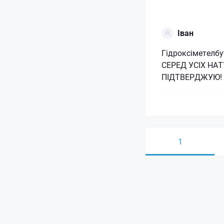
Іван
Гідроксіметелб
СЕРЕД УСІХ НА
ПІДТВЕРДЖУЮ!
1