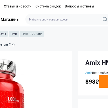
Статьи и новости
Система скидок
Вопросы и ответы
Магазины
раты
HMB
HMB - 120 капс
зывы (14)
Amix H
Amix
Великобр
898₴