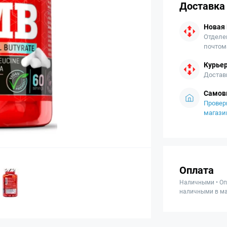
Доставка
Новая
Отделе
почтом
Курьер
Достав
Самов
Провер
магази
Оплата
Наличными • Оп
наличными в ма