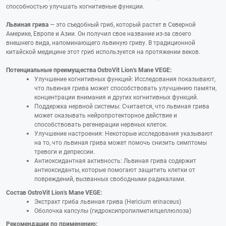
способностью улучшать когнитивные функции.
Львиная грива
— это съедобный гриб, который растет в Северной
Америке, Европе и Азии. Он получил свое название из-за своего
внешнего вида, напоминающего львиную гриву. В традиционной
китайской медицине этот гриб используется на протяжении веков.
Потенциальные преимущества OstroVit Lion's Mane VEGE:
Улучшение когнитивных функций: Исследования показывают,
что львиная грива может способствовать улучшению памяти,
концентрации внимания и других когнитивных функций.
Поддержка нервной системы: Считается, что львиная грива
может оказывать нейропротекторное действие и
способствовать регенерации нервных клеток.
Улучшение настроения: Некоторые исследования указывают
на то, что львиная грива может помочь снизить симптомы
тревоги и депрессии.
Антиоксидантная активность: Львиная грива содержит
антиоксиданты, которые помогают защитить клетки от
повреждений, вызванных свободными радикалами.
Состав OstroVit Lion's Mane VEGE:
Экстракт гриба львиная грива (Hericium erinaceus)
Оболочка капсулы (гидроксипропилметилцеллюлоза)
Рекомендации по применению: