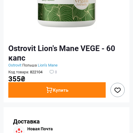
Ostrovit Lion's Mane VEGE - 60
капс
Ostrovit
Польша
Lion’‎s Mane
Код товара:
822104
0
355₴
Купить
Доставка
Новая Почта