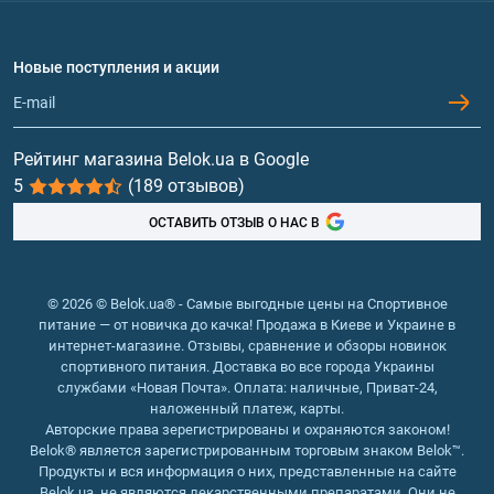
Аминокислоты
Договор присоединения
Вопросы и ответы
Протеин
Новые поступления и акции
Обмен и возврат
Контакты и адреса магазинов
Гейнеры
Витамины и минералы
Рейтинг магазина Belok.ua в Google
5
(189 отзывов)
Рыбий жир, жирные кислоты
ОСТАВИТЬ ОТЗЫВ О НАС В
© 2026 © Belok.ua® - Самые выгодные цены на Спортивное
питание — от новичка до качка! Продажа в Киеве и Украине в
интернет-магазине. Отзывы, сравнение и обзоры новинок
спортивного питания. Доставка во все города Украины
службами «Новая Почта». Оплата: наличные, Приват-24,
наложенный платеж, карты.
Авторские права зерегистрированы и охраняются законом!
Belok® является зарегистрированным торговым знаком Belok™.
Продукты и вся информация о них, представленные на сайте
Belok.ua, не являются лекарственными препаратами. Они не