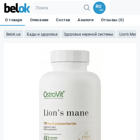
RU
UA
О товаре
Описание
Состав
Аналоги
Отзывы (0)
Belok.ua
Бады и здоровье
Здоровье нервной системы
Lion’‎s Mane