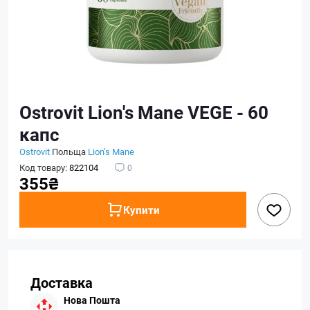
Ostrovit Lion's Mane VEGE - 60
капс
Ostrovit
Польща
Lion’‎s Mane
Код товару:
822104
0
355₴
Купити
Доставка
Нова Пошта