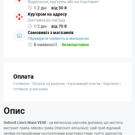
Відділення, кур’єром або на поштомат
1-2 дні
від 50 ₴
Кур’єром на адресу
Доставка до під'їзду
1-2 дні
від 70 ₴
Самовивіз з магазинів
Перевірити наявніть в магазинах
В наявності
безкоштовно
Оплата
Готівкою • Оплата на рахунок • Наложений платіж • Карткою і
готівкою в магазині
Опис
Ostrovit Lion's Mane VEGE
- це веганська харчова добавка, що містить
екстракт гриба левова грива (Hericium erinaceus). Цей гриб відомий
своїми потенційними ноотропними властивостями, тобто здатністю