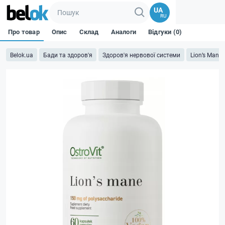
UA
RU
Про товар
Опис
Склад
Аналоги
Відгуки (0)
Belok.ua
Бади та здоров'я
Здоров'я нервової системи
Lion’‎s Mane