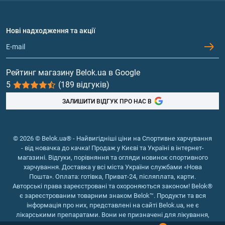
Амінокислоти
Договір приєднання
Питання та відповіді
Протеїн
Нові надходження та акції
Обмін та повернення
Контакти та адреси магазинів
Гейнери
Вітаміни та мінерали
Рейтинг магазину Belok.ua в Google
5
(189 відгуків)
Риб'ячий жир, жирні кислоти
ЗАЛИШИТИ ВІДГУК ПРО НАС В
© 2026 © Belok.ua® - Найвигідніші ціни на Спортивне харчування
- від новачка до качка! Продаж у Києві та Україні в інтернет-
магазині. Відгуки, порівняння та огляди новинок спортивного
харчування. Доставка у всі міста України службами «Нова
Пошта». Оплата: готівка, Приват-24, післяплата, карти.
Авторські права зареєстровані та охороняються законом! Belok®
є зареєстрованим товарним знаком Belok™. Продукти та вся
інформація про них, представлені на сайті Belok.ua, не є
лікарськими препаратами. Вони не призначені для лікування,
зняття симптомів та запобігання хворобам.