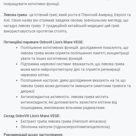
покращувати когнітивні функції.
Левова грива
- це їстівний гриб, який росте в Північній Америці, Європі та
Азії. Свою назву він отримав завдяки своєму зовнішньому вигляду, що
нагадує левову гриву. У традиційній китайській медицині цей гриб
використовується протягом століть.
Потенційні переваги Ostrovit Lion's Mane VEGE:
Поліпшення когнітивних функцій: дослідження показують, що
левова грива може сприяти поліпшенню пам'яті, концентрації
уваги та інших когнітивних функцій.
Підтримка нервової системи: вважається, що левова грива
може мати нейропротекторну дію та сприяти регенерації
нервових клітин.
Поліпшення настрою: деякі дослідження вказують на те, що
левова грива може допомогти зменшити симптоми тривоги та
депресії.
Антиоксидантна активність: левова грива містить
антиоксиданти, які допомагають захистити клітини від
пошкоджень, викликаних вільними радикалами.
Склад OstroVit Lion's Mane VEGE:
Екстракт гриба левова грива (Hericium erinaceus)
Оболонка капсули (гідроксипропілметилцелюлоза)
Рекомендації щодо застосування: