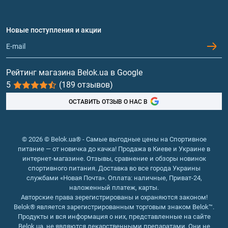
Аминокислоты
Договор присоединения
Вопросы и ответы
Протеин
Новые поступления и акции
Обмен и возврат
Контакты и адреса магазинов
Гейнеры
Витамины и минералы
Рейтинг магазина Belok.ua в Google
5
(189 отзывов)
Рыбий жир, жирные кислоты
ОСТАВИТЬ ОТЗЫВ О НАС В
© 2026 © Belok.ua® - Самые выгодные цены на Спортивное
питание — от новичка до качка! Продажа в Киеве и Украине в
интернет-магазине. Отзывы, сравнение и обзоры новинок
спортивного питания. Доставка во все города Украины
службами «Новая Почта». Оплата: наличные, Приват-24,
наложенный платеж, карты.
Авторские права зерегистрированы и охраняются законом!
Belok® является зарегистрированным торговым знаком Belok™.
Продукты и вся информация о них, представленные на сайте
Belok.ua, не являются лекарственными препаратами. Они не