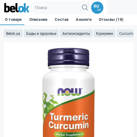
RU
UA
О товаре
Описание
Состав
Аналоги
Отзывы (18)
Belok.ua
Бады и здоровье
Антиоксиданты
Куркумин
Curcumin e