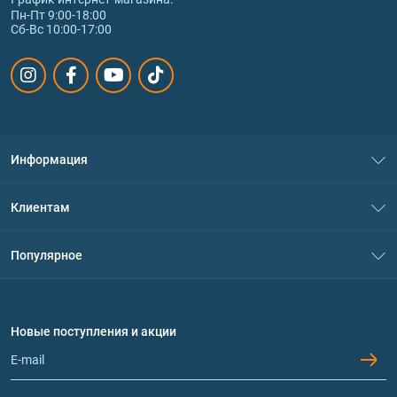
Пн-Пт 9:00-18:00
Сб-Вс 10:00-17:00
Информация
О нас
Клиентам
Контакты
Система скидок
Популярное
Политика конфиденциальности
Доставка и оплата
Аминокислоты
Договор присоединения
Вопросы и ответы
Протеин
Новые поступления и акции
Обмен и возврат
Контакты и адреса магазинов
Гейнеры
Витамины и минералы