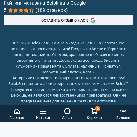
Рейтинг магазина Belok.ua в Google
5
(189 отзывов)
Рыбий жир, жирные кислоты
ОСТАВИТЬ ОТЗЫВ О НАС В
© 2026 © Belok.ua® - Самые выгодные цены на Спортивное
питание — от новичка до качка! Продажа в Киеве и Украине в
интернет-магазине. Отзывы, сравнение и обзоры новинок
спортивного питания. Доставка во все города Украины
службами «Новая Почта». Оплата: наличные, Приват-24,
наложенный платеж, карты.
Авторские права зерегистрированы и охраняются законом!
Belok® является зарегистрированным торговым знаком Belok™.
Продукты и вся информация о них, представленные на сайте
Belok.ua, не являются лекарственными препаратами. Они не
предназначены для лечения, снятия симптомов и
предотвращения болезней.
0
Интернет магазин Belok.ua
››
Интернет магазин спортивного
Главная
Каталог
AI чат
Корзина
Больше
питания