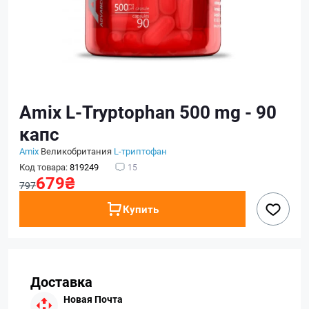
Amix L-Tryptophan 500 mg - 90
капс
Amix
Великобритания
L-триптофан
Код товара:
819249
15
679₴
797
Купить
Доставка
Новая Почта