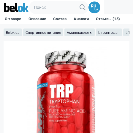
RU
UA
О товаре
Описание
Состав
Аналоги
Отзывы (15)
Belok.ua
Спортивное питание
Аминокислоты
L-триптофан
L-Tr