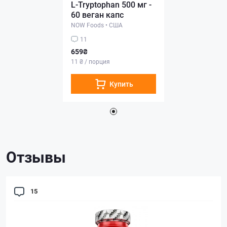
L-Tryptophan 500 мг -
60 веган капс
NOW Foods
•
США
11
659₴
11 ₴ / порция
Купить
Отзывы
15