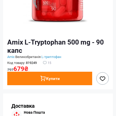
Amix L-Tryptophan 500 mg - 90
капс
Amix
Великобританія
L-триптофан
Код товару:
819249
15
679₴
797
Купити
Доставка
Нова Пошта