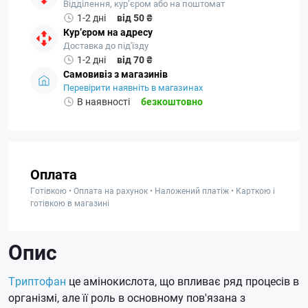
Відділення, кур’єром або на поштомат
1-2 дні
від 50 ₴
Кур’єром на адресу
Доставка до під'їзду
1-2 дні
від 70 ₴
Самовивіз з магазинів
Перевірити наявніть в магазинах
В наявності
безкоштовно
Оплата
Готівкою • Оплата на рахунок • Наложений платіж • Карткою і
готівкою в магазині
Опис
Триптофан
це амінокислота, що впливає ряд процесів в
організмі, але її роль в основному пов'язана з