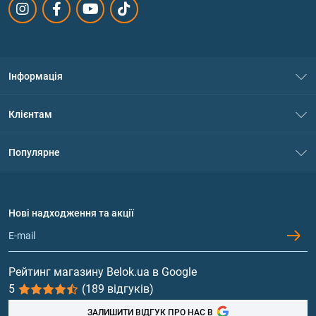
Інформація
Про нас
Клієнтам
Контакти
Система знижок
Популярне
Політика конфіденційності
Доставка і оплата
Амінокислоти
Договір приєднання
Питання та відповіді
Протеїн
Нові надходження та акції
Обмін та повернення
Контакти та адреси магазинів
Гейнери
Вітаміни та мінерали
Рейтинг магазину Belok.ua в Google
5
(189 відгуків)
Риб'ячий жир, жирні кислоти
ЗАЛИШИТИ ВІДГУК ПРО НАС В