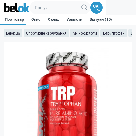
UA
RU
Про товар
Опис
Склад
Аналоги
Відгуки (15)
Belok.ua
Спортивне харчування
Амінокислоти
L-триптофан
L-