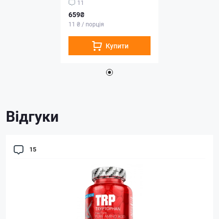
11
659₴
11 ₴ / порція
Купити
Відгуки
15