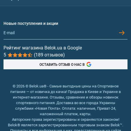
Политика конфиденциальности
Доставка и оплата
Аминокислоты
Договор присоединения
Вопросы и ответы
Протеин
Новые поступления и акции
Обмен и возврат
Контакты и адреса магазинов
Гейнеры
Витамины и минералы
Рейтинг магазина Belok.ua в Google
5
(189 отзывов)
Рыбий жир, жирные кислоты
ОСТАВИТЬ ОТЗЫВ О НАС В
© 2026 © Belok.ua® - Самые выгодные цены на Спортивное
питание — от новичка до качка! Продажа в Киеве и Украине в
интернет-магазине. Отзывы, сравнение и обзоры новинок
спортивного питания. Доставка во все города Украины
службами «Новая Почта». Оплата: наличные, Приват-24,
наложенный платеж, карты.
Авторские права зерегистрированы и охраняются законом!
Belok® является зарегистрированным торговым знаком Belok™.
Продукты и вся информация о них, представленные на сайте