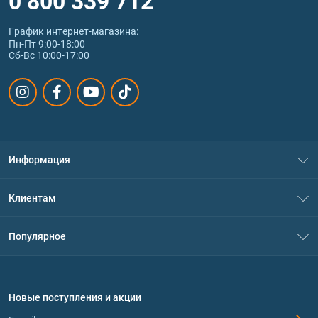
0 800 339 712
График интернет‑магазина:
Пн-Пт 9:00-18:00
Сб-Вс 10:00-17:00
Информация
О нас
Клиентам
Контакты
Система скидок
Популярное
Политика конфиденциальности
Доставка и оплата
Аминокислоты
Договор присоединения
Вопросы и ответы
Протеин
Новые поступления и акции
Обмен и возврат
Контакты и адреса магазинов