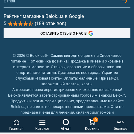
Гейнеры
Витамины и минералы
Рейтинг магазина Belok.ua в Google
5
(189 отзывов)
Рыбий жир, жирные кислоты
ОСТАВИТЬ ОТЗЫВ О НАС В
© 2026 © Belok.ua® - Самые выгодные цены на Спортивное
питание — от новичка до качка! Продажа в Киеве и Украине в
интернет-магазине. Отзывы, сравнение и обзоры новинок
спортивного питания. Доставка во все города Украины
службами «Новая Почта». Оплата: наличные, Приват-24,
наложенный платеж, карты.
Авторские права зерегистрированы и охраняются законом!
Belok® является зарегистрированным торговым знаком Belok™.
Продукты и вся информация о них, представленные на сайте
Belok.ua, не являются лекарственными препаратами. Они не
предназначены для лечения, снятия симптомов и
предотвращения болезней.
0
Интернет магазин Belok.ua
››
Интернет магазин спортивного
Главная
Каталог
AI чат
Корзина
Больше
питания