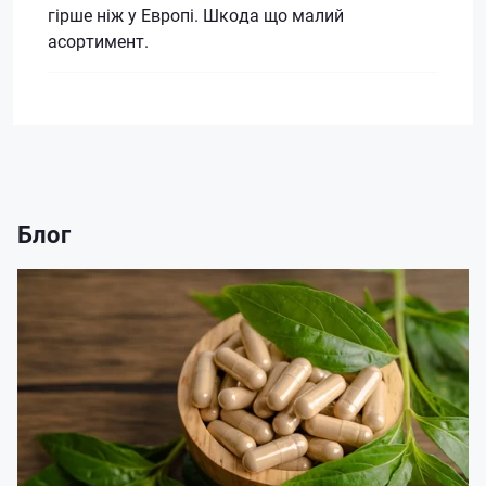
гірше ніж у Европі. Шкода що малий
асортимент.
Блог