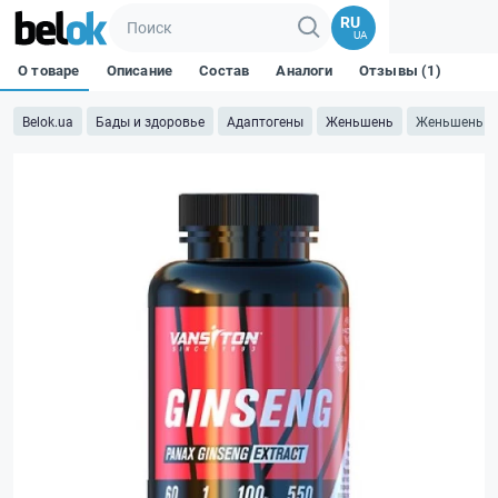
RU
UA
О товаре
Описание
Состав
Аналоги
Отзывы (1)
Belok.ua
Бады и здоровье
Адаптогены
Женьшень
Женьшень - 