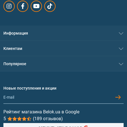
Информация
О нас
Клиентам
Контакты
Система скидок
Популярное
Политика конфиденциальности
Доставка и оплата
Аминокислоты
Договор присоединения
Вопросы и ответы
Протеин
Новые поступления и акции
Обмен и возврат
Контакты и адреса магазинов
Гейнеры
Витамины и минералы
Рейтинг магазина Belok.ua в Google
5
(189 отзывов)
Рыбий жир, жирные кислоты