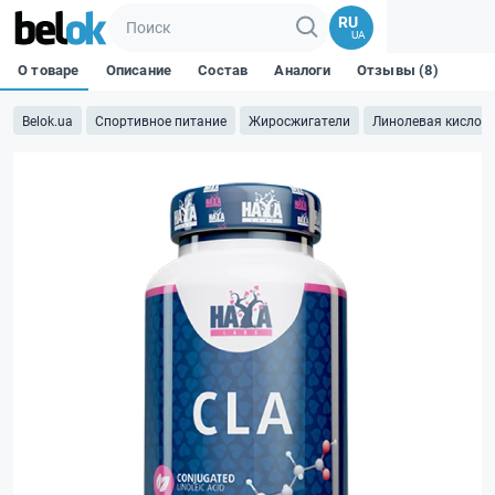
RU
UA
О товаре
Описание
Состав
Аналоги
Отзывы (8)
Belok.ua
Спортивное питание
Жиросжигатели
Линолевая кислота