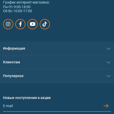
График интернет‑магазина:
Пн-Пт 9:00-18:00
Сб-Вс 10:00-17:00
Информация
О нас
Клиентам
Контакты
Система скидок
Популярное
Политика конфиденциальности
Доставка и оплата
Аминокислоты
Договор присоединения
Вопросы и ответы
Протеин
Новые поступления и акции
Обмен и возврат
Контакты и адреса магазинов
Гейнеры