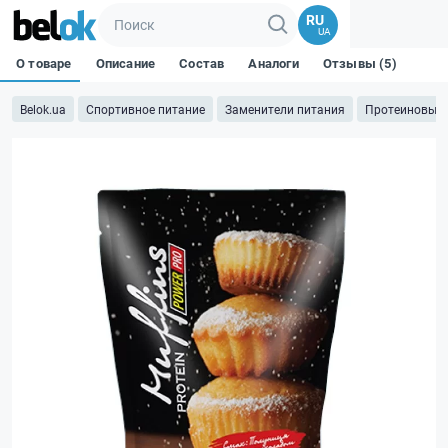
RU
UA
О товаре
Описание
Состав
Аналоги
Отзывы (5)
Belok.ua
Спортивное питание
Заменители питания
Протеиновые