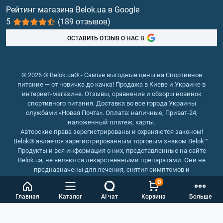
Витамины и минералы
Рейтинг магазина Belok.ua в Google
5
(189 отзывов)
Рыбий жир, жирные кислоты
ОСТАВИТЬ ОТЗЫВ О НАС В
© 2026 © Belok.ua® - Самые выгодные цены на Спортивное
питание — от новичка до качка! Продажа в Киеве и Украине в
интернет-магазине. Отзывы, сравнение и обзоры новинок
спортивного питания. Доставка во все города Украины
службами «Новая Почта». Оплата: наличные, Приват-24,
наложенный платеж, карты.
Авторские права зерегистрированы и охраняются законом!
Belok® является зарегистрированным торговым знаком Belok™.
Продукты и вся информация о них, представленные на сайте
Belok.ua, не являются лекарственными препаратами. Они не
предназначены для лечения, снятия симптомов и
предотвращения болезней.
0
Интернет магазин Belok.ua
››
Интернет магазин спортивного
Главная
Каталог
AI чат
Корзина
Больше
питания