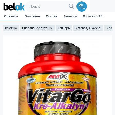
RU
UA
О товаре
Описание
Состав
Аналоги
Отзывы (10)
Belok.ua
Спортивное питание
Гейнеры
Углеводы (карбо)
VitarG