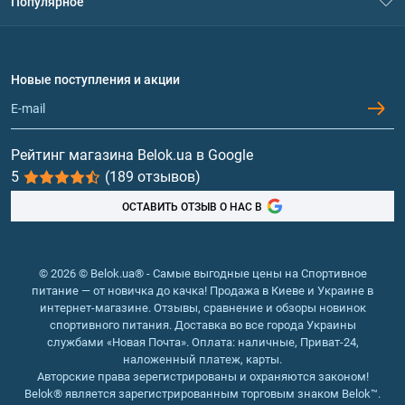
Популярное
Политика конфиденциальности
Доставка и оплата
Аминокислоты
Договор присоединения
Вопросы и ответы
Протеин
Новые поступления и акции
Обмен и возврат
Контакты и адреса магазинов
Гейнеры
Витамины и минералы
Рейтинг магазина Belok.ua в Google
5
(189 отзывов)
Рыбий жир, жирные кислоты
ОСТАВИТЬ ОТЗЫВ О НАС В
© 2026 © Belok.ua® - Самые выгодные цены на Спортивное
питание — от новичка до качка! Продажа в Киеве и Украине в
интернет-магазине. Отзывы, сравнение и обзоры новинок
спортивного питания. Доставка во все города Украины
службами «Новая Почта». Оплата: наличные, Приват-24,
наложенный платеж, карты.
Авторские права зерегистрированы и охраняются законом!
Belok® является зарегистрированным торговым знаком Belok™.