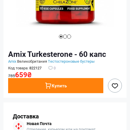
Amix Turkesterone - 60 капс
Amix
Великобритания
Тестостероновые бустеры
Код товара:
822127
0
659₴
785
Купить
Доставка
Новая Почта
Отделение, курьером или на почтомат