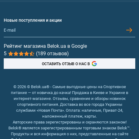
Доставка и оплата
Аминокислоты
Договор присоединения
Вопросы и ответы
Протеин
Новые поступления и акции
Обмен и возврат
Контакты и адреса магазинов
Гейнеры
Витамины и минералы
Рейтинг магазина Belok.ua в Google
5
(189 отзывов)
Рыбий жир, жирные кислоты
ОСТАВИТЬ ОТЗЫВ О НАС В
© 2026 © Belok.ua® - Самые выгодные цены на Спортивное
питание — от новичка до качка! Продажа в Киеве и Украине в
интернет-магазине. Отзывы, сравнение и обзоры новинок
спортивного питания. Доставка во все города Украины
службами «Новая Почта». Оплата: наличные, Приват-24,
наложенный платеж, карты.
Авторские права зерегистрированы и охраняются законом!
Belok® является зарегистрированным торговым знаком Belok™.
Продукты и вся информация о них, представленные на сайте