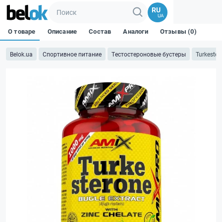
RU
UA
О товаре
Описание
Состав
Аналоги
Отзывы (0)
Belok.ua
Спортивное питание
Тестостероновые бустеры
Turkester