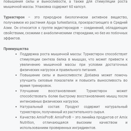
повышения силы и выносливости, а также для стимуляции роста
мышечной массы. Упаковка содержит 60 капсул.
Туркестерон
– это природное биологически активное вещество,
получаемое из растения Ajuga turkestanica, произрастающего в Средней
Азии. Он относится к группе экдистероидов – соединений, обладающих
свойствами, схожими с анаболическими стероидами, но без их побочных
эффектов.
Преимущества
Поддержка роста мышечной массы: Туркестерон способствует
стимуляции синтеза белка в мышцах, что может привести к
увеличению мышечной массы при условии достаточных
физических нагрузок и правильного питания.
Повышение силы и выносливости: Добавка может помочь
улучшить силовые показатели и повысить выносливость во
время тренировок.
Улучшение восстановления: Туркестерон может
способствовать более быстрому восстановлению мышц после
интенсивных физических нагрузок.
Натуральный состав: Продукт содержит натуральный
туркестерон, полученный из растительного сырья.
Качество AmixPro®: AmixPro® – это линейка продуктов от Amix
Nutrition, отличающаяся высоким качеством и
использованием проверенных ингредиентов.