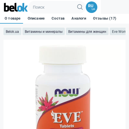
RU
UA
О товаре
Описание
Состав
Аналоги
Отзывы (17)
Belok.ua
Витамины и минералы
Витамины для женщин
Eve Women'