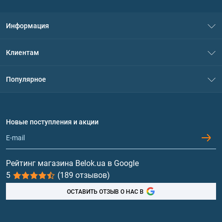
Информация
О нас
Клиентам
Контакты
Система скидок
Популярное
Политика конфиденциальности
Доставка и оплата
Аминокислоты
Договор присоединения
Вопросы и ответы
Протеин
Новые поступления и акции
Обмен и возврат
Контакты и адреса магазинов
Гейнеры
Витамины и минералы
Рейтинг магазина Belok.ua в Google
5
(189 отзывов)
Рыбий жир, жирные кислоты
ОСТАВИТЬ ОТЗЫВ О НАС В