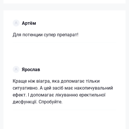
Артём
Для потенции супер препарат!
Ярослав
Краще ніж віагра, яка допомагає тільки
ситуативно. А цей засіб має накопичувальний
ефект. І допомагає лікуванню еректильної
дисфункції. Спробуйте.