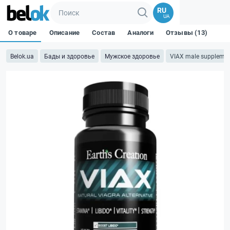
RU
UA
О товаре
Описание
Состав
Аналоги
Отзывы (13)
Belok.ua
Бады и здоровье
Мужское здоровье
VIAX male supplemen