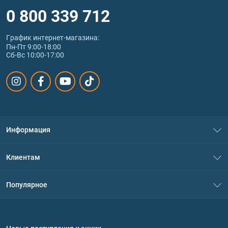
0 800 339 712
График интернет‑магазина:
Пн-Пт 9:00-18:00
Сб-Вс 10:00-17:00
Информация
О нас
Клиентам
Контакты
Система скидок
Популярное
Политика конфиденциальности
Доставка и оплата
Аминокислоты
Договор присоединения
Вопросы и ответы
Протеин