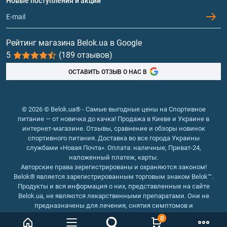
Новые поступления и акции
Обмен и возврат
Контакты и адреса магазинов
Гейнеры
Витамины и минералы
Рейтинг магазина Belok.ua в Google
5
(189 отзывов)
Рыбий жир, жирные кислоты
ОСТАВИТЬ ОТЗЫВ О НАС В
© 2026 © Belok.ua® - Самые выгодные цены на Спортивное
питание — от новичка до качка! Продажа в Киеве и Украине в
интернет-магазине. Отзывы, сравнение и обзоры новинок
спортивного питания. Доставка во все города Украины
службами «Новая Почта». Оплата: наличные, Приват-24,
наложенный платеж, карты.
Авторские права зерегистрированы и охраняются законом!
Belok® является зарегистрированным торговым знаком Belok™.
Продукты и вся информация о них, представленные на сайте
Belok.ua, не являются лекарственными препаратами. Они не
предназначены для лечения, снятия симптомов и
предотвращения болезней.
0
Интернет магазин Belok.ua
››
Интернет магазин спортивного