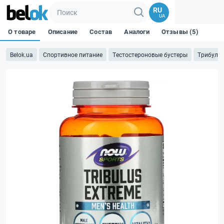
RU
UA
О товаре
Описание
Состав
Аналоги
Отзывы (5)
Belok.ua
Спортивное питание
Тестостероновые бустеры
Трибулус