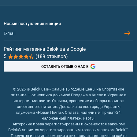
Политика конфиденциальности
Доставка и оплата
Аминокислоты
Договор присоединения
Вопросы и ответы
Протеин
Новые поступления и акции
Обмен и возврат
Контакты и адреса магазинов
Гейнеры
Витамины и минералы
Рейтинг магазина Belok.ua в Google
5
(189 отзывов)
Рыбий жир, жирные кислоты
ОСТАВИТЬ ОТЗЫВ О НАС В
© 2026 © Belok.ua® - Самые выгодные цены на Спортивное
питание — от новичка до качка! Продажа в Киеве и Украине в
интернет-магазине. Отзывы, сравнение и обзоры новинок
спортивного питания. Доставка во все города Украины
службами «Новая Почта». Оплата: наличные, Приват-24,
наложенный платеж, карты.
Авторские права зерегистрированы и охраняются законом!
Belok® является зарегистрированным торговым знаком Belok™.
Продукты и вся информация о них, представленные на сайте