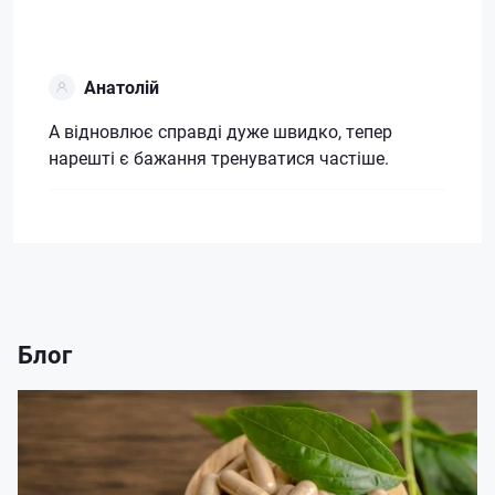
Анатолій
А відновлює справді дуже швидко, тепер
нарешті є бажання тренуватися частіше.
Блог