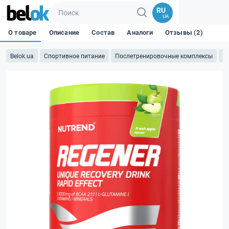
RU
UA
О товаре
Описание
Состав
Аналоги
Отзывы (2)
Belok.ua
Спортивное питание
Послетренировочные комплексы
R