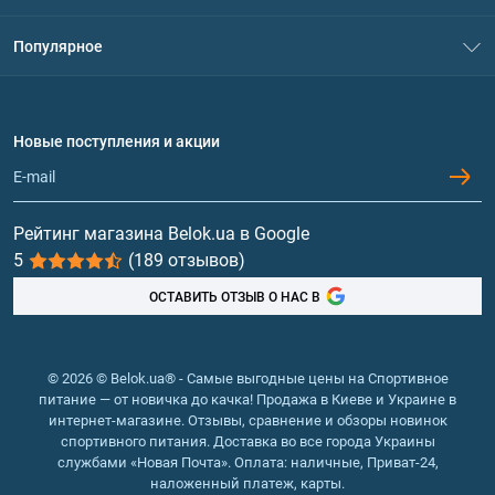
Контакты
Система скидок
Популярное
Политика конфиденциальности
Доставка и оплата
Аминокислоты
Договор присоединения
Вопросы и ответы
Протеин
Новые поступления и акции
Обмен и возврат
Контакты и адреса магазинов
Гейнеры
Витамины и минералы
Рейтинг магазина Belok.ua в Google
5
(189 отзывов)
Рыбий жир, жирные кислоты
ОСТАВИТЬ ОТЗЫВ О НАС В
© 2026 © Belok.ua® - Самые выгодные цены на Спортивное
питание — от новичка до качка! Продажа в Киеве и Украине в
интернет-магазине. Отзывы, сравнение и обзоры новинок
спортивного питания. Доставка во все города Украины
службами «Новая Почта». Оплата: наличные, Приват-24,
наложенный платеж, карты.