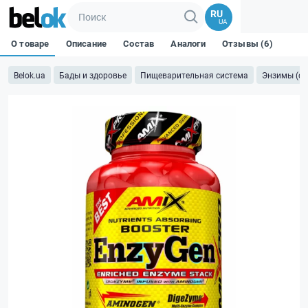
RU
UA
О товаре
Описание
Состав
Аналоги
Отзывы (6)
Belok.ua
Бады и здоровье
Пищеварительная система
Энзимы (ф