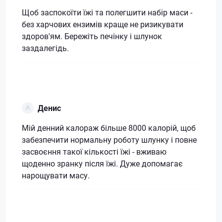
Щоб заспокоїти їжі та полегшити набір маси -
без харчових ензимів краще не ризикувати
здоров'ям. Бережіть печінку і шлунок
заздалегідь.
Денис
Мій денний калораж більше 8000 калорій, щоб
забезпечити нормальну роботу шлунку і повне
засвоєння такої кількості їжі - вживаю
щоденно зранку після їжі. Дуже допомагає
нарощувати масу.