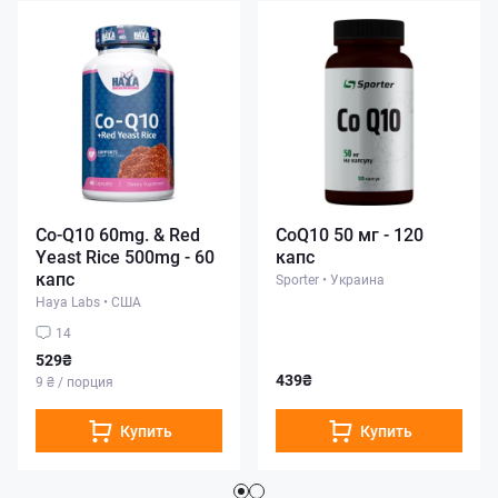
Co-Q10 60mg. & Red
CoQ10 50 мг - 120
Yeast Rice 500mg - 60
капс
капс
Sporter
•
Украина
Haya Labs
•
США
14
529₴
439₴
9 ₴ / порция
Купить
Купить