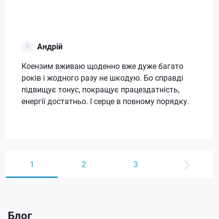
Андрій
Коензим вживаю щоденно вже дуже багато
років і жодного разу не шкодую. Бо справді
підвищує тонус, покращує працездатність,
енергії достатньо. І серце в повному порядку.
1
2
3
Блог