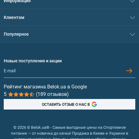
Информация
О нас
Клиентам
Контакты
Система скидок
Популярное
Политика конфиденциальности
Доставка и оплата
Аминокислоты
Договор присоединения
Вопросы и ответы
Протеин
Новые поступления и акции
Обмен и возврат
Контакты и адреса магазинов
Гейнеры
Витамины и минералы
Рейтинг магазина Belok.ua в Google
5
(189 отзывов)
Рыбий жир, жирные кислоты
ОСТАВИТЬ ОТЗЫВ О НАС В
© 2026 © Belok.ua® - Самые выгодные цены на Спортивное
питание — от новичка до качка! Продажа в Киеве и Украине в