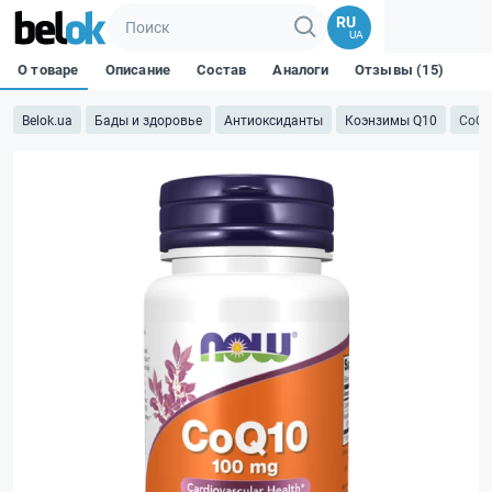
RU
UA
О товаре
Описание
Состав
Аналоги
Отзывы (15)
Belok.ua
Бады и здоровье
Антиоксиданты
Коэнзимы Q10
CoQ1