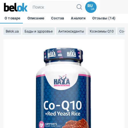
RU
UA
О товаре
Описание
Состав
Аналоги
Отзывы (14)
Belok.ua
Бады и здоровье
Антиоксиданты
Коэнзимы Q10
Co-Q1