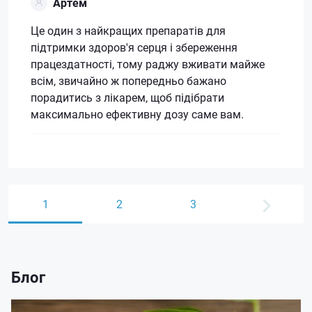
Артем
Це один з найкращих препаратів для
підтримки здоров'я серця і збереження
працездатності, тому раджу вживати майже
всім, звичайно ж попередньо бажано
порадитись з лікарем, щоб підібрати
максимально ефективну дозу саме вам.
1
2
3
Блог