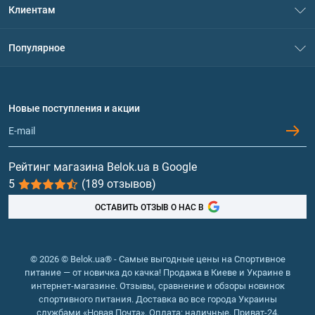
Клиентам
Контакты
Система скидок
Популярное
Политика конфиденциальности
Доставка и оплата
Аминокислоты
Договор присоединения
Вопросы и ответы
Протеин
Новые поступления и акции
Обмен и возврат
Контакты и адреса магазинов
Гейнеры
Витамины и минералы
Рейтинг магазина Belok.ua в Google
5
(189 отзывов)
Рыбий жир, жирные кислоты
ОСТАВИТЬ ОТЗЫВ О НАС В
© 2026 © Belok.ua® - Самые выгодные цены на Спортивное
питание — от новичка до качка! Продажа в Киеве и Украине в
интернет-магазине. Отзывы, сравнение и обзоры новинок
спортивного питания. Доставка во все города Украины
службами «Новая Почта». Оплата: наличные, Приват-24,