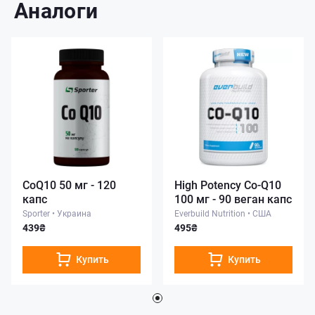
Аналоги
CoQ10 50 мг - 120
High Potency Co-Q10
капс
100 мг - 90 веган капс
Sporter
•
Украина
Everbuild Nutrition
•
США
439₴
495₴
Купить
Купить