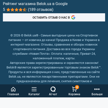
Витамины и минералы
Рейтинг магазина Belok.ua в Google
5
(189 отзывов)
Рыбий жир, жирные кислоты
ОСТАВИТЬ ОТЗЫВ О НАС В
© 2026 © Belok.ua® - Самые выгодные цены на Спортивное
питание — от новичка до качка! Продажа в Киеве и Украине в
интернет-магазине. Отзывы, сравнение и обзоры новинок
спортивного питания. Доставка во все города Украины
службами «Новая Почта». Оплата: наличные, Приват-24,
наложенный платеж, карты.
Авторские права зерегистрированы и охраняются законом!
Belok® является зарегистрированным торговым знаком Belok™.
Продукты и вся информация о них, представленные на сайте
Belok.ua, не являются лекарственными препаратами. Они не
предназначены для лечения, снятия симптомов и
предотвращения болезней.
0
Интернет магазин Belok.ua
››
Интернет магазин спортивного
Главная
Каталог
AI чат
Корзина
Больше
питания