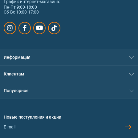
График интернет‑магазина:
Пн-Пт 9:00-18:00
Сб-Вс 10:00-17:00
Информация
О нас
Клиентам
Контакты
Система скидок
Популярное
Политика конфиденциальности
Доставка и оплата
Аминокислоты
Договор присоединения
Вопросы и ответы
Протеин
Новые поступления и акции
Обмен и возврат
Контакты и адреса магазинов
Гейнеры