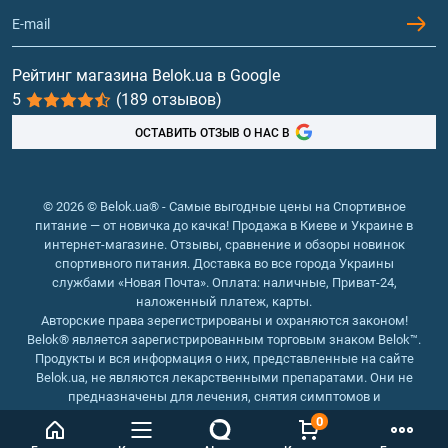
Контакты и адреса магазинов
Гейнеры
Витамины и минералы
Рейтинг магазина Belok.ua в Google
5
(189 отзывов)
Рыбий жир, жирные кислоты
ОСТАВИТЬ ОТЗЫВ О НАС В
© 2026 © Belok.ua® - Самые выгодные цены на Спортивное
питание — от новичка до качка! Продажа в Киеве и Украине в
интернет-магазине. Отзывы, сравнение и обзоры новинок
спортивного питания. Доставка во все города Украины
службами «Новая Почта». Оплата: наличные, Приват-24,
наложенный платеж, карты.
Авторские права зерегистрированы и охраняются законом!
Belok® является зарегистрированным торговым знаком Belok™.
Продукты и вся информация о них, представленные на сайте
Belok.ua, не являются лекарственными препаратами. Они не
предназначены для лечения, снятия симптомов и
предотвращения болезней.
0
Интернет магазин Belok.ua
››
Интернет магазин спортивного