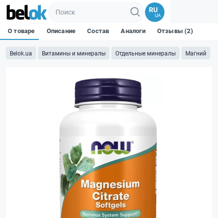
RU
UA
О товаре
Описание
Состав
Аналоги
Отзывы (2)
Belok.ua
Витамины и минералы
Отдельные минералы
Магний