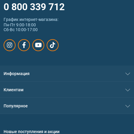
0 800 339 712
График интернет‑магазина:
Пн-Пт 9:00-18:00
Сб-Вс 10:00-17:00
Информация
О нас
Клиентам
Контакты
Система скидок
Популярное
Политика конфиденциальности
Доставка и оплата
Аминокислоты
Договор присоединения
Вопросы и ответы
Протеин
Новые поступления и акции
Обмен и возврат