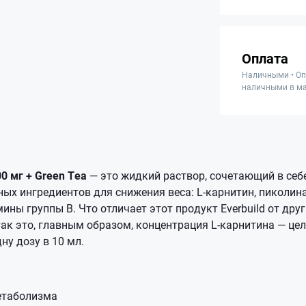
Оплата
Наличными • Оп
наличными в ма
00 мг + Green Tea
— это жидкий раствор, сочетающий в себ
х ингредиентов для снижения веса: L-карнитин, пиколина
мины группы В. Что отличает этот продукт Everbuild от дру
ак это, главным образом, концентрация L-карнитина — це
у дозу в 10 мл.
етаболизма