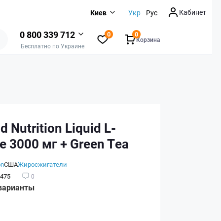
Кабинет
Киев
Укр
Рус
0 800 339 712
0
0
Корзина
Бесплатно по Украине
d Nutrition Liquid L-
ne 3000 мг + Green Tea
on
США
Жиросжигатели
475
0
варианты