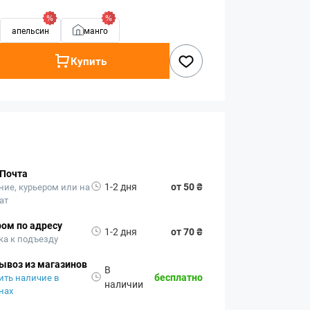
апельсин
манго
Купить
 Почта
1-2 дня
от 50 ₴
ние, курьером или на
ат
ом по адресу
1-2 дня
от 70 ₴
ка к подъезду
ывоз из магазинов
В
бесплатно
ить наличие в
наличии
нах