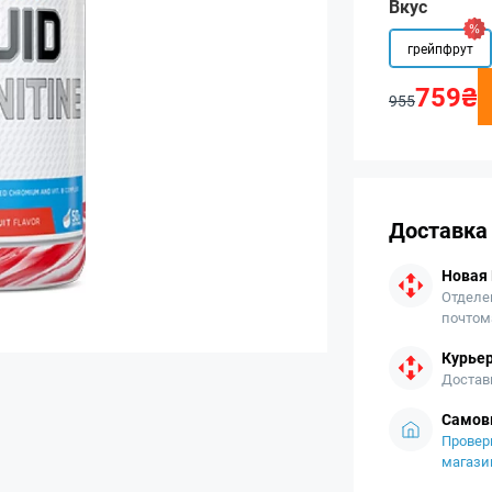
Вкус
грейпфрут
759₴
955
Доставка
Новая
Отделе
почтом
Курьер
Достав
Самов
Провер
магази