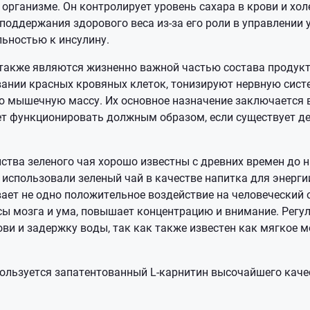
 организме. Он контролирует уровень сахара в крови и хол
поддержания здорового веса из-за его роли в управлении
льностью к инсулину.
также являются жизненно важной частью состава продукта
вании красных кровяных клеток, тонизируют нервную сист
 мышечную массу. Их основное назначение заключается в
т функционировать должным образом, если существует д
ства зеленого чая хорошо известны с древних времен до 
использовали зеленый чай в качестве напитка для энергии
вает не одно положительное воздействие на человеческий 
ы мозга и ума, повышает концентрацию и внимание. Регул
ови и задержку воды, так как также известен как мягкое 
ользуется запатентованный L-карнитин высочайшего качес