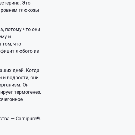
естерина. Это
 уровнем глюкозы
, потому что они
ему и
 том, что
ефицит любого из
наших дней. Когда
 и бодрости, они
организм. Он
ирует термогенез,
мочегонное
тва — Carnipure®.