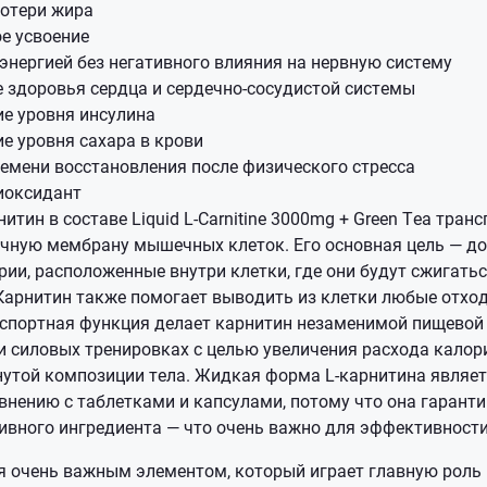
потери жира
е усвоение
энергией без негативного влияния на нервную систему
 здоровья сердца и сердечно-сосудистой системы
е уровня инсулина
е уровня сахара в крови
емени восстановления после физического стресса
иоксидант
итин в составе Liquid L-Carnitine 3000mg + Green Tea тра
очную мембрану мышечных клеток. Его основная цель — д
ии, расположенные внутри клетки, где они будут сжигатьс
 Карнитин также помогает выводить из клетки любые отхо
анспортная функция делает карнитин незаменимой пищевой
 и силовых тренировках с целью увеличения расхода калори
янутой композиции тела. Жидкая форма L-карнитина являет
нению с таблетками и капсулами, потому что она гаранти
тивного ингредиента — что очень важно для эффективности
я очень важным элементом, который играет главную роль