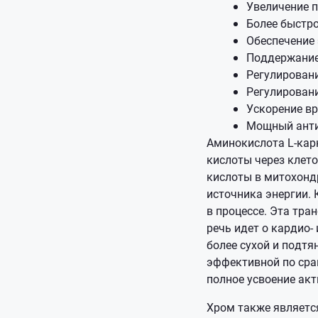
Увеличение 
Более быстро
Обеспечение 
Поддержание
Регулировани
Регулировани
Ускорение вр
Мощный ант
Аминокислота L-карн
кислоты через клет
кислоты в митохондр
источника энергии.
в процессе. Эта тр
речь идет о кардио-
более сухой и подт
эффективной по срав
полное усвоение ак
Хром также являетс