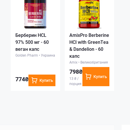
Берберин HCL
AmixPro Berberine
97% 500 мг - 60
HCl with GreenTea
веган капс
& Dandelion - 60
Golden Pharm
•
Украина
капс
Amix
•
Великобритания
798₴
Купить
774₴
13 ₴ /
Купить
порция