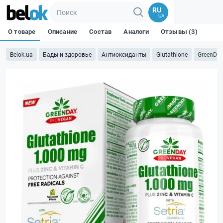
RU
UA
О товаре
Описание
Состав
Аналоги
Отзывы (3)
Belok.ua
Бады и здоровье
Антиоксиданты
Glutathione
GreenDay