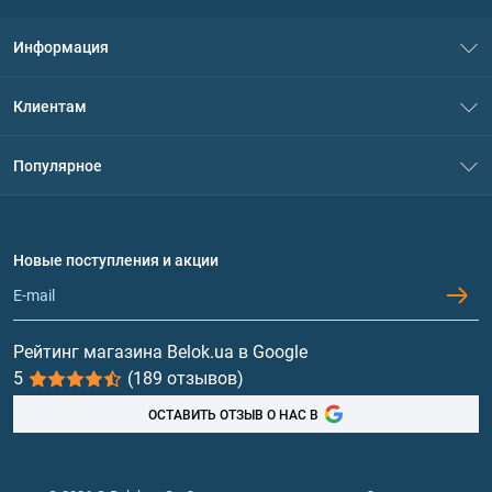
Информация
О нас
Клиентам
Контакты
Система скидок
Популярное
Политика конфиденциальности
Доставка и оплата
Аминокислоты
Договор присоединения
Вопросы и ответы
Протеин
Новые поступления и акции
Обмен и возврат
Контакты и адреса магазинов
Гейнеры
Витамины и минералы
Рейтинг магазина Belok.ua в Google
5
(189 отзывов)
Рыбий жир, жирные кислоты
ОСТАВИТЬ ОТЗЫВ О НАС В