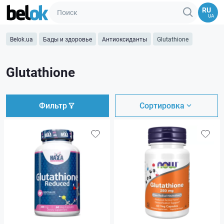
RU
UA
Belok.ua
Бады и здоровье
Антиоксиданты
Glutathione
Glutathione
Фильтр
Сортировка