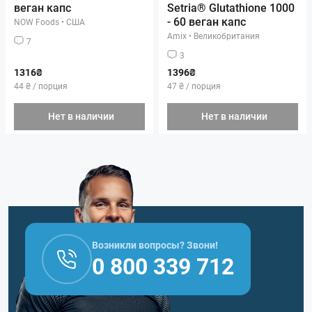
веган капс
Setria® Glutathione 1000
- 60 веган капс
NOW Foods
•
США
Amix
•
Великобритания
7
3
1316₴
1396₴
44 ₴ / порция
47 ₴ / порция
Нет в наличии
Нет в наличии
Возникли вопросы? Звони!
0 800 339 712