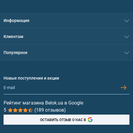
Информация
О нас
Клиентам
Контакты
Система скидок
Популярное
Политика конфиденциальности
Доставка и оплата
Аминокислоты
Договор присоединения
Вопросы и ответы
Протеин
Новые поступления и акции
Обмен и возврат
Контакты и адреса магазинов
Гейнеры
Витамины и минералы
Рейтинг магазина Belok.ua в Google
5
(189 отзывов)
Рыбий жир, жирные кислоты
ОСТАВИТЬ ОТЗЫВ О НАС В