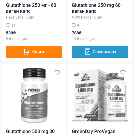
Glutathione 250 мг - 60
Glutathione 250 mg 60
веган капс
веган капс
Haya Labs
•
США
NOW Foods
•
США
13
9
539₴
788₴
9 ₴ / порция
13 ₴ / порция
Купить
Самовывоз
Glutathione 500 mg 30
GreenDay ProVegan