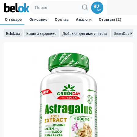
RU
UA
О товаре
Описание
Состав
Аналоги
Отзывы (2)
Belok.ua
Бады и здоровье
Добавки для иммунитета
GreenDay ProV