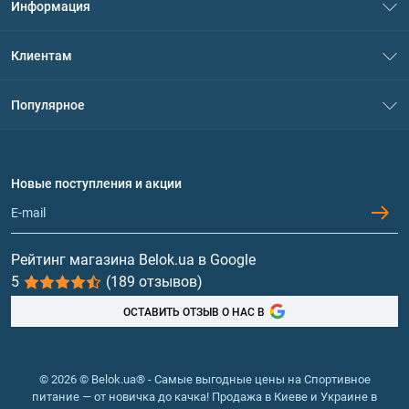
Информация
О нас
Клиентам
Контакты
Система скидок
Популярное
Политика конфиденциальности
Доставка и оплата
Аминокислоты
Договор присоединения
Вопросы и ответы
Протеин
Новые поступления и акции
Обмен и возврат
Контакты и адреса магазинов
Гейнеры
Витамины и минералы
Рейтинг магазина Belok.ua в Google
5
(189 отзывов)
Рыбий жир, жирные кислоты
ОСТАВИТЬ ОТЗЫВ О НАС В
© 2026 © Belok.ua® - Самые выгодные цены на Спортивное
питание — от новичка до качка! Продажа в Киеве и Украине в