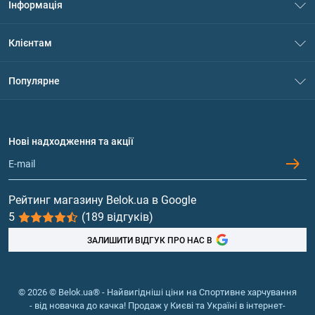
Інформація
Про нас
Клієнтам
Контакти
Система знижок
Популярне
Політика конфіденційності
Доставка і оплата
Амінокислоти
Договір приєднання
Питання та відповіді
Протеїн
Нові надходження та акції
Обмін та повернення
Контакти та адреси магазинів
Гейнери
Вітаміни та мінерали
Рейтинг магазину Belok.ua в Google
5
(189 відгуків)
Риб'ячий жир, жирні кислоти
ЗАЛИШИТИ ВІДГУК ПРО НАС В
© 2026 © Belok.ua® - Найвигідніші ціни на Спортивне харчування
- від новачка до качка! Продаж у Києві та Україні в інтернет-