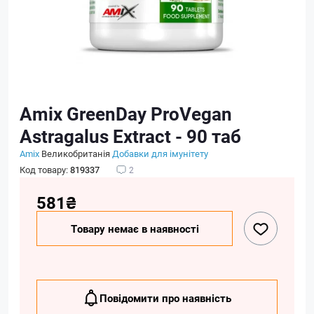
Amix GreenDay ProVegan
Astragalus Extract - 90 таб
Amix
Великобританія
Добавки для імунітету
Код товару:
819337
2
581₴
Товару немає в наявності
Повідомити про наявність