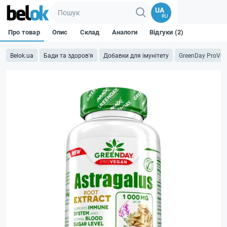
UA
RU
Про товар
Опис
Склад
Аналоги
Відгуки (2)
Belok.ua
Бади та здоров'я
Добавки для імунітету
GreenDay ProVega