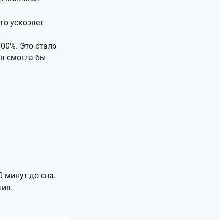
то ускоряет
400%. Это стало
ая смогла бы
0 минут до сна.
ния.