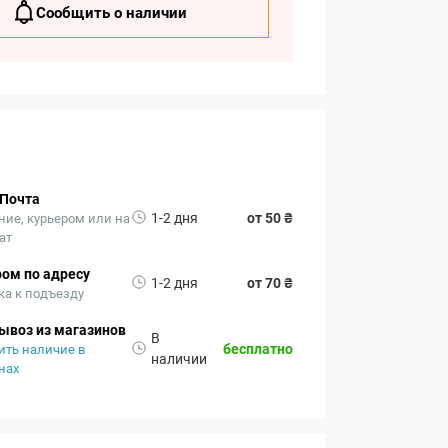
Сообщить о наличии
 Почта
1-2 дня
от 50 ₴
ние, курьером или на
ат
ом по адресу
1-2 дня
от 70 ₴
ка к подъезду
ывоз из магазинов
В
бесплатно
ить наличие в
наличии
нах