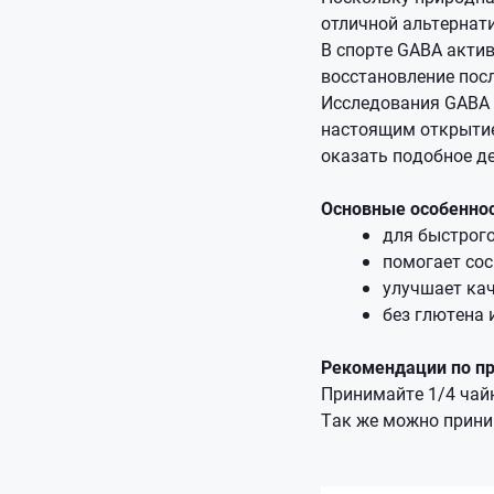
отличной альтернат
В спорте GABA актив
восстановление пос
Исследования GABA п
настоящим открытием
оказать подобное д
Основные особеннос
для быстрого
помогает сос
улучшает кач
без глютена 
Рекомендации по п
Принимайте 1/4 чайн
Так же можно приним