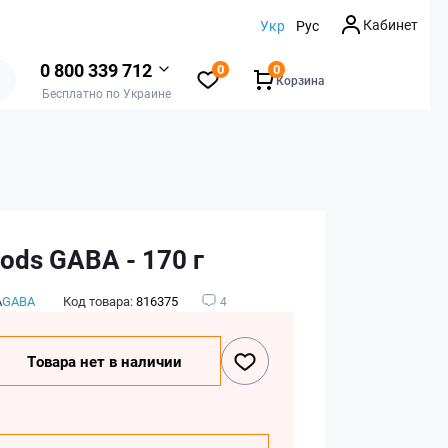
Кабинет
Укр
Рус
0 800 339 712
0
0
Корзина
Бесплатно по Украине
ods GABA - 170 г
А
GABA
Код товара:
816375
4
Товара нет в наличии