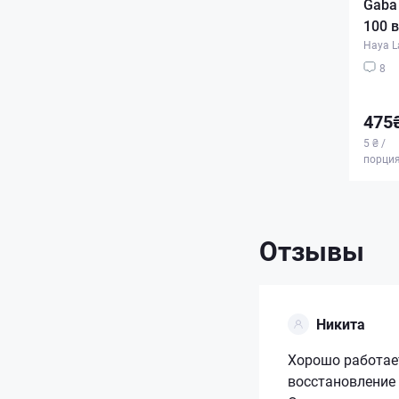
Gaba 
100 
Haya L
8
475
5 ₴ /
порци
Отзывы
Никита
Хорошо работает
восстановление