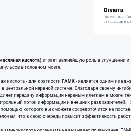
Оплата
Наличными • Оп
наличными в ма
масляная кислота)
играет важнейшую роль в улучшении и
мпульсов в головном мозге.
я кислота - для краткости
ГАМК
- является одним из ва
 в центральной нервной системе. Благодаря своему инги
едляет передачу информации нервным клеткам в мозге, т
нтрольный поток информации и внешних раздражителей. 
с помощью которого вы сможете сосредоточится на постав
мелочам, что в свою очередь повысит эффективность работ
я аминокислота организма не вызывает привыкания, ГАМ