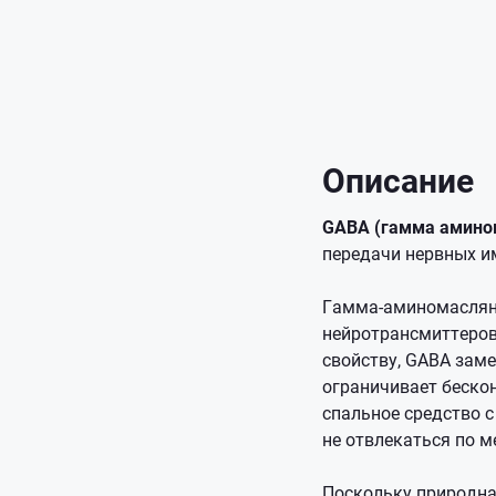
Описание
GABA (гамма амино
передачи нервных и
Гамма-аминомасляна
нейротрансмиттеров
свойству, GABA зам
ограничивает беско
спальное средство 
не отвлекаться по 
Поскольку природна