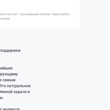
лата на счет • Наложенный платеж • Карточкой и
газине
 поддержки
жнейших
бирующему
ем самым
Это натуральное
ленной задаче и
ы.
К является