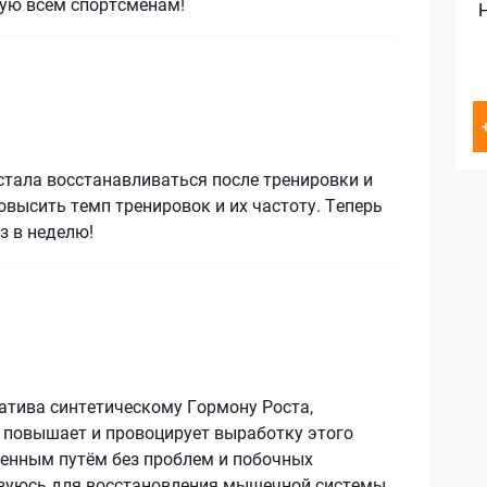
ую всем спортсменам!
стала восстанавливаться после тренировки и
овысить темп тренировок и их частоту. Теперь
з в неделю!
атива синтетическому Гормону Роста,
 повышает и провоцирует выработку этого
венным путём без проблем и побочных
зуюсь для восстановления мышечной системы