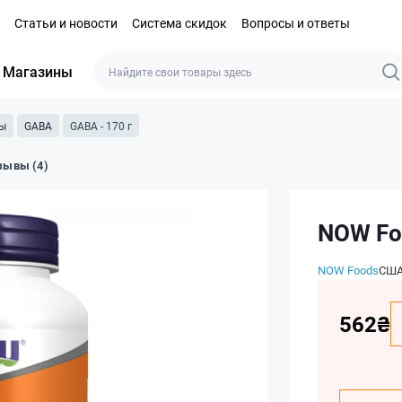
Статьи и новости
Система скидок
Вопросы и ответы
Магазины
мы
GABA
GABA - 170 г
зывы (4)
NOW Fo
NOW Foods
СШ
562₴