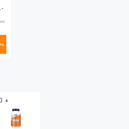
 -
ния
ть
4