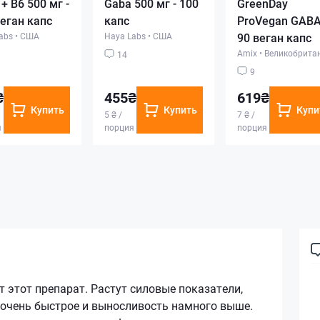
+ B6 500 мг -
Gaba 500 мг - 100
GreenDay
веган капс
капс
ProVegan GABA
abs
•
США
Haya Labs
•
США
90 веган капс
Amix
•
Великобрита
14
9
₴
455₴
619₴
Купить
Купить
Купи
5 ₴ /
7 ₴ /
я
порция
порция
 этот препарат. Растут силовые показатели,
 очень быстрое и выносливость намного выше.