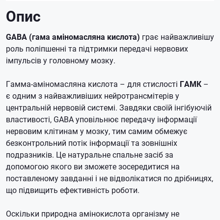
Опис
GABA (гама аміномасляна кислота)
грає найважливішу
роль поліпшенні та підтримки передачі нервових
імпульсів у головному мозку.
Гамма-аміномасляна кислота – для стислості
ГАМК
–
є одним з найважливіших нейротрансмітерів у
центральній нервовій системі.
Завдяки своїй інгібуючій
властивості, GABA уповільнює передачу інформації
нервовим клітинам у мозку, тим самим обмежує
безконтрольний потік інформації та зовнішніх
подразників.
Це натуральне спальне засіб за
допомогою якого ви зможете зосередитися на
поставленому завданні і не відволікатися по дрібницях,
що підвищить ефективність роботи.
Оскільки природна амінокислота організму не