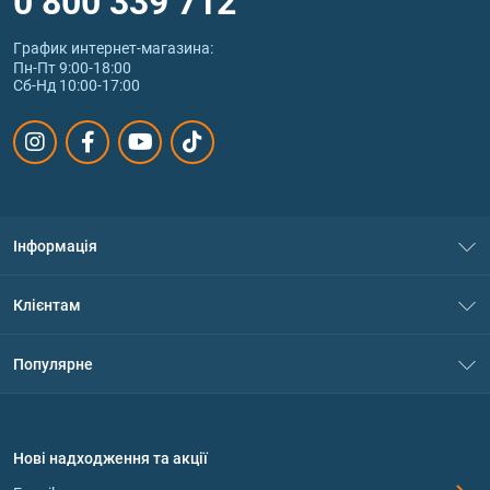
0 800 339 712
График интернет‑магазина:
Пн-Пт 9:00-18:00
Сб-Нд 10:00-17:00
Інформація
Про нас
Клієнтам
Контакти
Система знижок
Популярне
Політика конфіденційності
Доставка і оплата
Амінокислоти
Договір приєднання
Питання та відповіді
Протеїн
Нові надходження та акції
Обмін та повернення
Контакти та адреси магазинів