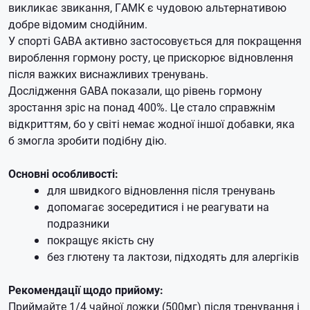
викликає звикання, ГАМК є чудовою альтернативою
добре відомим снодійним.
У спорті GABA активно застосовується для покращення
вироблення гормону росту, це прискорює відновлення
після важких виснажливих тренувань.
Дослідження GABA показали, що рівень гормону
зростання зріс на понад 400%.
Це стало справжнім
відкриттям, бо у світі немає жодної іншої добавки, яка
б змогла зробити подібну дію.
Основні особливості:
для швидкого відновлення після тренувань
допомагає зосередитися і не реагувати на
подразники
покращує якість сну
без глютену та лактози, підходять для алергіків
Рекомендації щодо прийому:
Приймайте 1/4 чайної ложки (500мг) після тренування і