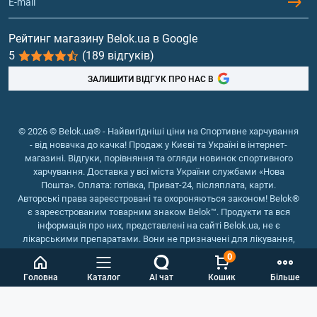
Гейнери
Вітаміни та мінерали
Рейтинг магазину Belok.ua в Google
5
(189 відгуків)
Риб'ячий жир, жирні кислоти
ЗАЛИШИТИ ВІДГУК ПРО НАС В
© 2026 © Belok.ua® - Найвигідніші ціни на Спортивне харчування
- від новачка до качка! Продаж у Києві та Україні в інтернет-
магазині. Відгуки, порівняння та огляди новинок спортивного
харчування. Доставка у всі міста України службами «Нова
Пошта». Оплата: готівка, Приват-24, післяплата, карти.
Авторські права зареєстровані та охороняються законом! Belok®
є зареєстрованим товарним знаком Belok™. Продукти та вся
інформація про них, представлені на сайті Belok.ua, не є
лікарськими препаратами. Вони не призначені для лікування,
зняття симптомів та запобігання хворобам.
0
Інтернет магазин Belok.ua
››
Інтернет магазин спортивного
Головна
Каталог
AI чат
Кошик
Більше
харчування