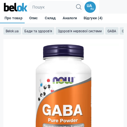
UA
RU
Про товар
Опис
Склад
Аналоги
Відгуки (4)
Belok.ua
Бади та здоров'я
Здоров'я нервової системи
GABA
GAB