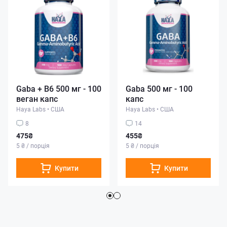
Gaba + B6 500 мг - 100
Gaba 500 мг - 100
веган капс
капс
Haya Labs
•
США
Haya Labs
•
США
8
14
475₴
455₴
5 ₴ / порція
5 ₴ / порція
Купити
Купити