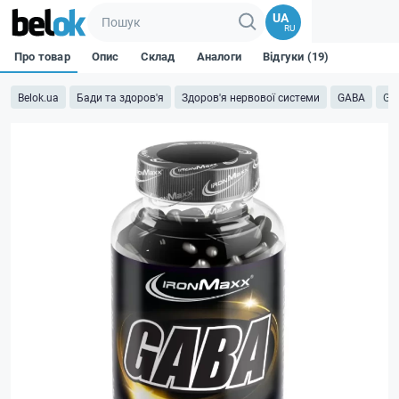
UA
RU
Про товар
Опис
Склад
Аналоги
Відгуки (19)
Belok.ua
Бади та здоров'я
Здоров'я нервової системи
GABA
GAB