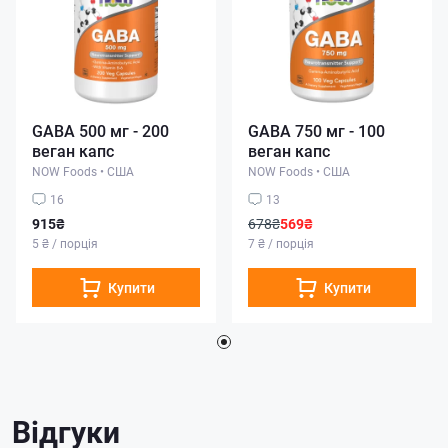
GABA 500 мг - 200
GABA 750 мг - 100
веган капс
веган капс
NOW Foods
•
США
NOW Foods
•
США
16
13
915₴
678₴
569₴
5 ₴ / порція
7 ₴ / порція
Купити
Купити
Відгуки