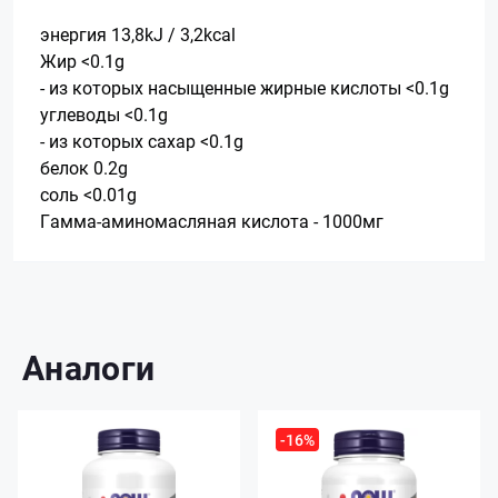
энергия 13,8kJ / 3,2kcal
Жир <0.1g
- из которых насыщенные жирные кислоты <0.1g
углеводы <0.1g
- из которых сахар <0.1g
белок 0.2g
соль <0.01g
Гамма-аминомасляная кислота - 1000мг
Аналоги
-16%