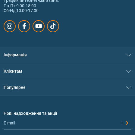
График интернет‑магазина:
Пн-Пт 9:00-18:00
Сб-Нд 10:00-17:00
Інформація
Про нас
Клієнтам
Контакти
Система знижок
Популярне
Політика конфіденційності
Доставка і оплата
Амінокислоти
Договір приєднання
Питання та відповіді
Протеїн
Нові надходження та акції
Обмін та повернення
Контакти та адреси магазинів
Гейнери