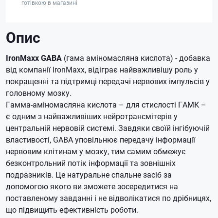
готівкою в магазині
Опис
IronMaxx GABA
(гама аміномасляна кислота) - добавка
від компанії IronMaxx, відіграє найважливішу роль у
покращенні та підтримці передачі нервових імпульсів у
головному мозку.
Гамма-аміномасляна кислота – для стислості ГАМК –
є одним з найважливіших нейротрансмітерів у
центральній нервовій системі.
Завдяки своїй інгібуючій
властивості, GABA уповільнює передачу інформації
нервовим клітинам у мозку, тим самим обмежує
безконтрольний потік інформації та зовнішніх
подразників.
Це натуральне спальне засіб за
допомогою якого ви зможете зосередитися на
поставленому завданні і не відволікатися по дрібницях,
що підвищить ефективність роботи.